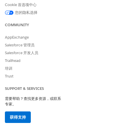
Cookie 首选项中心
您的隐私选择
对于未参与适用于 Agentforce 的多客服人员编排（试点）
备注
COMMUNITY
计划的客户，在使用具有适用于 Agentforce 的多客服人员编排
(Beta) 的客服人员之前：
AppExchange
如果使用新的客服人员生成器构建客服人员，请创建并激活
新版本。
Salesforce 管理员
如果使用原有 Agentforce Builder 构建客服人员，请将其升
Salesforce 开发人员
级到新的客服人员生成器。请参阅将
客服人员从
原有生成器
Trailhead
升级到新生成器。
培训
Trust
要对客服人员进行更改，客服人员必须处于草稿状态。要更改承诺
的客服人员，请
创建新草稿
。
SUPPORT & SERVICES
从 Agentforce Studio 应用程序的客服人员列表中，打开要添
需要帮助？查找更多资源，或联系
加连接的子客服人员的客服人员。该客服人员充当编配员客服人
专家。
员，协调连接的子客服人员。
从资源管理器面板中，单击
+
。
获得支持
选择将
客服人员连接为
子客服人员 (Beta)。
选择要客服人员连接的一个或多个可用客服人员。仅选择有效客