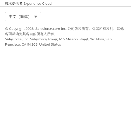
服人员。只有来自支持的客服人员类型的客服人员可用。请参阅
技术提供者
Experience Cloud
多客服人员编排 (Beta)
中的“注意事项和限制 (Beta)”。
单击
添加到客服人员
。新连接的子客服人员会显示在资源管理器
Select Org
中文（简体）
面板中。
如果您看到输入变量的
问题
，请展开列表并确定是否要设置或删
© Copyright 2026, Salesforce.com Inc. 公司版权所有。保留所有权利。其他
除每个输入变量。更改为脚本视图以进行更改（例如，删除
INP
各商标均为其各自的所有人所有。
块）。请确保修复所有错误。
UTS
Salesforce, Inc. Salesforce Tower, 415 Mission Street, 3rd Floor, San
保存操作。
Francisco, CA 94105, United States
为您刚添加的每个连接的子代理配置描述。对描述的更改仅影响
编配器客服人员上下文中的连接子客服人员。更改不适用于连接
的子代理所基于的基础参考代理。
在浏览器中，选择要配置的连接的子代理。在编配员客服人
员的上下文中接受默认值或自定义设置。
配置
基本信息
。指定在编配员客服人员中唯一的描述性标
签。提供有关如何使用此连接的子代理完成操作的具体说
明。自定义对此编配员客服人员和用例的说明。如果您将客
服人员路由器用于子客服人员分类，编配员客服人员会使用
这些详细信息，根据用户的问题或请求，确定何时将对话路
由到连接的子客服人员。
配置
输入
，它表示您传递到连接的子代理的上下文变量。对
于每个输入，自定义此编配器客服人员和用例的变量描述，
或接受默认值。要配置变量映射，请使用脚本视图。