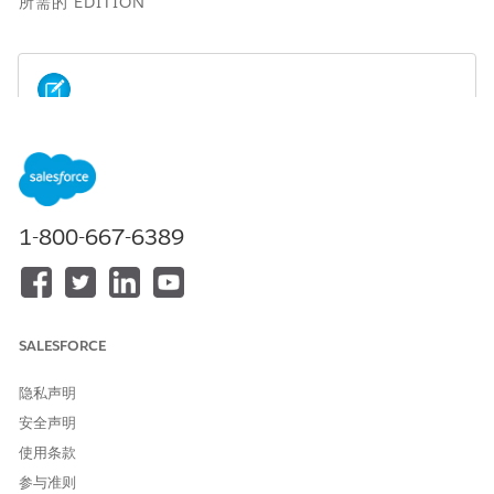
所需的 EDITION
Agentforce 的多客服人员编排是一项 Beta 服务，受
备注
Salesforce.com
中的 Beta 服务条款或书面统一试点协议的约
束，如果由客户执行。使用此 Beta 版服务由客户自行决定。
1-800-667-6389
适用于：Lightning Experience
适用于：
Enterprise
、
Performance
、
Unlimited
和
Developer
Edition。
所需的加载项许可证因客服人员类型而异。
SALESFORCE
所需用户权限
隐私声明
将连接的子客服人员添加到编
管理 AI 客服人员以及客服人员
安全声明
配员客服人员
类型的
所需权限
使用条款
参与准则