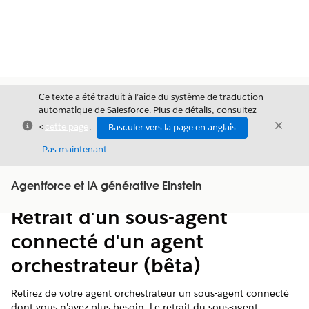
Ce texte a été traduit à l’aide du système de traduction
automatique de Salesforce. Plus de détails, consultez
Fermer
Ferme
<
cette page
.
Basculer vers la page en anglais
Fermer
Pas maintenant
Table des
Agentforce et IA générative Einstein
Afficher la table des matières
matières
Retrait d'un sous-agent
connecté d'un agent
orchestrateur (bêta)
Retirez de votre agent orchestrateur un sous-agent connecté
dont vous n'avez plus besoin. Le retrait du sous-agent