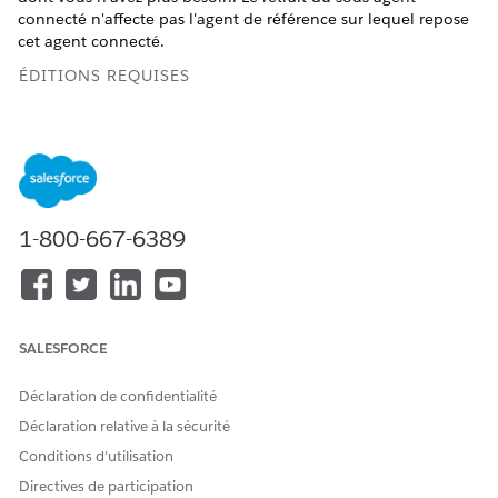
connecté n'affecte pas l'agent de référence sur lequel repose
cet agent connecté.
ÉDITIONS REQUISES
Orchestration multi-agents pour Agentforce est
REMARQUE
1-800-667-6389
un service bêta soumis aux Conditions des services bêta
dans
Accords - Salesforce.com
ou un document écrit
Unified Pilot Agreement si exécuté par le Client. L'utilisation
de ce service bêta est à la seule discrétion du Client.
SALESFORCE
Disponible avec : Lightning Experience
Déclaration de confidentialité
Disponible avec :
Enterprise
Edition,
Performance
Edition,
Déclaration relative à la sécurité
Unlimited
Edition et
Developer
Edition.
Les licences
Conditions d’utilisation
complémentaires requises varient selon le type d'agent.
Directives de participation