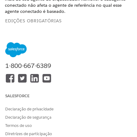
conectado não afeta o agente de referência no qual esse
agente conectado é baseado.
EDIÇÕES OBRIGATÓRIAS
A Orquestração multifator para Agentforce é um
NOTA
1-800-667-6389
serviço beta que está sujeito aos Termos de serviços beta
em
Acordos - Salesforce.com
ou um Acordo piloto
unificado escrito se executado pelo Cliente. O uso desse
serviço beta fica a critério exclusivo do Cliente.
SALESFORCE
Disponível em: Lightning Experience
Declaração de privacidade
Disponível em: Edições
Enterprise
,
Performance
,
Unlimited
Declaração de segurança
e
Developer
.
As licenças complementares necessárias
Termos de uso
variam de acordo com o tipo de agente.
Diretrizes de participação