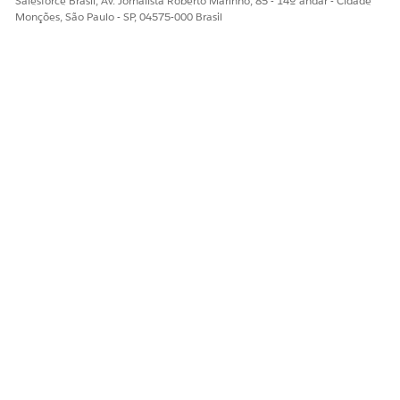
Salesforce Brasil, Av. Jornalista Roberto Marinho, 85 - 14º andar - Cidade
Diga-nos para podermos melhorar!
Monções, São Paulo - SP, 04575-000 Brasil
Sim
Não