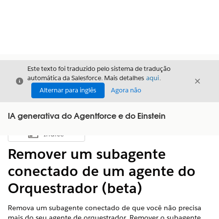
Este texto foi traduzido pelo sistema de tradução
automática da Salesforce. Mais detalhes
aqui
.
Fechar
Fecha
Fechar
Alternar para inglês
Agora não
IA generativa do Agentforce e do Einstein
Índice
Mostrar índice
Remover um subagente
conectado de um agente do
Orquestrador (beta)
Remova um subagente conectado de que você não precisa
mais do seu agente de orquestrador. Remover o subagente