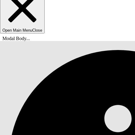
Open Main Menu
Close
Modal Body...
Sie befinden sich hier:
Salesforce-Hilfe
Dokumente
Schnelleinstieg in die generative AI-Lösung von 