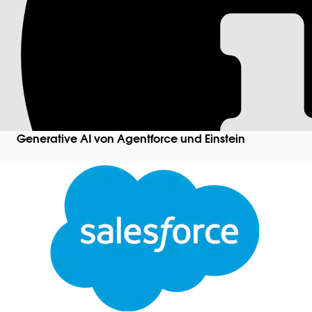
Agentenskript in e
(Beta)
Überprüfen Sie das Agentenskriptbeispiel für ein
Generative AI von Agentforce und Einstein
Hinweis
Bei der Multi-Agent-Orchestrierung für Agentfor
Agreements – Salesforce.com
oder einer schriftlichen 
wurde. Die Nutzung dieses Beta-Service liegt im allein
Agentenskript-Auflistung
Der Abschnitt "
" mode
start_agent agent_router
Unteragenten werden über die diagrammbasierte B
Da Agenten als Aktionen modelliert sind, können
Sie können die Zeichenbereichsansicht verwenden
eingeben, um ihn unter dem Menüelement "
Akti
Im Abschnitt "
" 
connected_subagent CRM_Agent