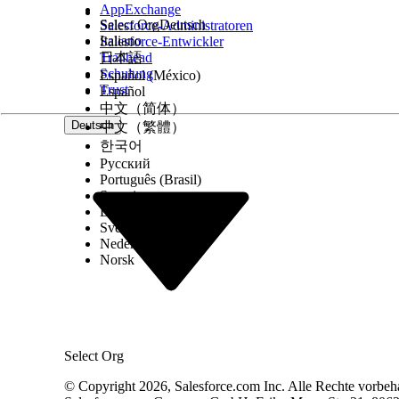
    all_additional_locales: False

AppExchange
Select Org
Deutsch
Salesforce-Administratoren
variables:

Italiano
Salesforce-Entwickler
    EndUserId: linked string

Trailhead
日本語
        source: @MessagingSession.MessagingEndU
Schulung
Español (México)
        description: "This variable may also be
Trust
        visibility: "External"

Español
    RoutableId: linked string

中文（简体）
        source: @MessagingSession.Id

Deutsch
中文（繁體）
        description: "This variable may also be
한국어
        visibility: "External"

    ContactId: linked string

Русский
        source: @MessagingEndUser.ContactId

Português (Brasil)
        description: "This variable may also be
Suomi
        visibility: "External"

Dansk
    EndUserLanguage: linked string

Svenska
        source: @MessagingSession.EndUserLangua
Nederlands
        description: "This variable may also be
Norsk
        visibility: "External"

    currentAppName: mutable string

        description: "Salesforce Application Na
        visibility: "External"

    currentObjectApiName: mutable string

        description: "The API name of the curre
        visibility: "External"

Select Org
    currentPageType: mutable string

        description: "Page type (record, list, 
© Copyright 2026, Salesforce.com Inc. Alle Rechte vorbeh
        visibility: "External"
