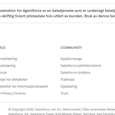
estration for Agentforce er en betatjeneste som er underlagt betat
n skriftlig forent pilotavtale hvis utført av kunden. Bruk av denne b
delen modellerer agenter som verktøy tilgjengelig for sin resonnem
RCE
COMMUNITY
eringen, noe som eliminerer avhengighet av if-else-instruksjoner. 
etingelser i skriptet for å kalle opp en bestemt agent.
rnerklæring
AppExchange
il å legge til Hvis/Else-blokker og kalle opp en agent ved å skrive
@
serklæring
Salesforce-administratorer
-delen overfører kontekst mellom agenter (sluttbrukerspråk og 
gent
 bruk
Salesforce-utviklere
ekst mellom agenter ved å bruke
-blokken i hver tilkoblede u
inputs
njer for deltakelse
Trailhead
esenter for informasjonskapsler
Opplæring
ing = @variables.EndUserLanguage

r Privacy Choices
Trust
ing = @variables.currentRecordId
© Copyright 2026, Salesforce.com Inc. Med enerett. Ulike varemerker tilhøre
Salesforce, Inc. Salesforce Tower, 415 Mission Street, 3rd Floor, San Francis