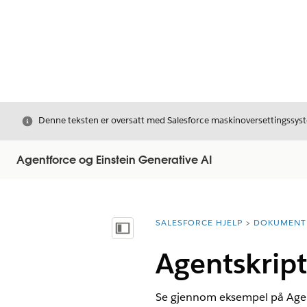
Avslutt
Denne teksten er oversatt med Salesforce maskinoversettingssyste
Agentforce og Einstein Generative AI
SALESFORCE HJELP
DOKUMENT
Du er her:
Vis innholdsfortegnelse
Agentskript
Se gjennom eksempel på Agent-