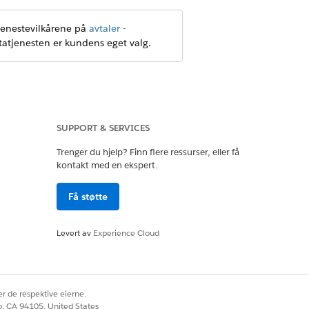
jenestevilkårene på
avtaler -
etatjenesten er kundens eget valg.
ent. Tilkoblede underagenter rutes
SUPPORT & SERVICES
Fordi agenter modelleres som
Trenger du hjelp? Finn flere ressurser, eller få
for å velge den under menyen
kontakt med en ekspert.
gjeldende post-ID). Du kan
Få støtte
nderagent.
Levert av
Experience Cloud
r de respektive eierne.
co, CA 94105, United States