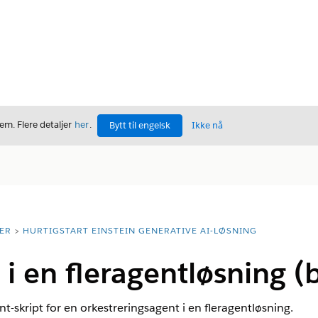
m. Flere detaljer
her
.
Bytt til engelsk
Ikke nå
ER
HURTIGSTART EINSTEIN GENERATIVE AI-LØSNING
 i en fleragentløsning (
skript for en orkestreringsagent i en fleragentløsning.