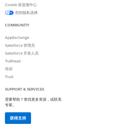
   currentRecordId: string = @variables.currentRe
Cookie 首选项中心
您的隐私选择
COMMUNITY
AppExchange
示例
Salesforce 管理员
system:

Salesforce 开发人员
    instructions: "You are an AI Agent."

Trailhead
    messages:

培训
        welcome: |

            Hi, I'm Agentforce! I use AI to search t
Trust
        error: "Something went wrong. Try again."

SUPPORT & SERVICES
config:

需要帮助？查找更多资源，或联系
    agent_label: "Orchestrator Agent"

专家。
    developer_name: "Orchestrator_Agent_2"

    agent_type: "AgentforceEmployeeAgent"

    description: "Automate common business tasks an
获得支持