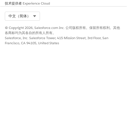
language:

技术提供者
Experience Cloud
    default_locale: "en_US"

    additional_locales: "en_GB"

Select Org
中文（简体）
    all_additional_locales: False

© Copyright 2026, Salesforce.com Inc. 公司版权所有。保留所有权利。其他
variables:

各商标均为其各自的所有人所有。
    EndUserId: linked string

Salesforce, Inc. Salesforce Tower, 415 Mission Street, 3rd Floor, San
        source: @MessagingSession.MessagingEndUserId
Francisco, CA 94105, United States
        description: "This variable may also be refe
        visibility: "External"

    RoutableId: linked string

        source: @MessagingSession.Id

        description: "This variable may also be refe
        visibility: "External"

    ContactId: linked string

        source: @MessagingEndUser.ContactId

        description: "This variable may also be refe
        visibility: "External"

    EndUserLanguage: linked string

        source: @MessagingSession.EndUserLanguage

        description: "This variable may also be refe
        visibility: "External"
