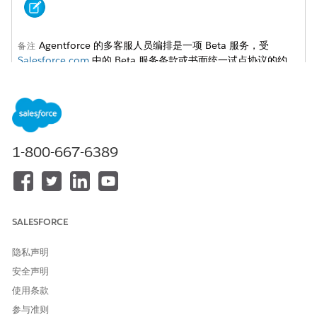
Agentforce 的多客服人员编排是一项 Beta 服务，受
备注
Salesforce.com
中的 Beta 服务条款或书面统一试点协议的约
束，如果由客户执行。使用此 Beta 版服务由客户自行决定。
客服人员脚本列表
部分将客服人员建模为其推理可
start_agent agent_router
1-800-667-6389
用的工具。连接的子代理通过基于图的推理器路由，这消除了对
if-else 指令的依赖。因为客服人员被建模为操作，所以您可以
在脚本中添加条件来调用特定的客服人员。
您可以使用画布视图添加如果/否则块，并通过键入
@
在“
操作”
菜单项中选择它来调用客服人员。
SALESFORCE
部分在客服人员之间传递上
connected_subagent CRM_Agent
下文（最终用户语言和当前记录 ID）。您可以使用每个连接的
隐私声明
子客服人员中的
块来确定客服人员之间的上下文映射。
inputs
安全声明
使用条款
inputs:

参与准则
   EndUserLanguage: string = @variables.EndUserLan