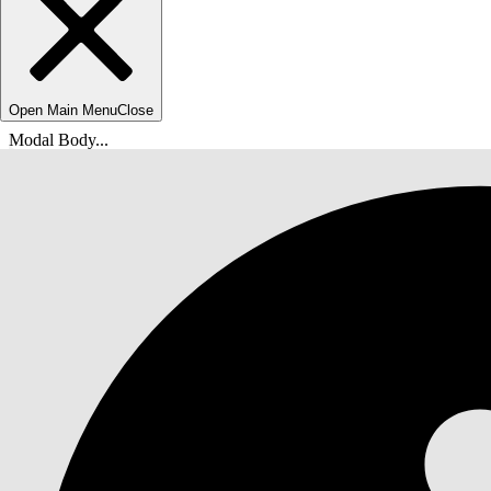
Open Main Menu
Close
Modal Body...
Вы находитесь здесь:
Справка Salesforce
Документы
Быстрый запуск генеративного решения на основе и