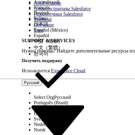
Английский
AppExchange
Français
Администраторы Salesforce
Deutsch
Разработчики Salesforce
Italiano
Trailhead
日本語
Обучение
Español (México)
Trust
Español
SUPPORT & SERVICES
中文（简体）
中文（繁體）
Нужна помощь? Найдите дополнительные ресурсы или
한국어
Получить поддержку
Используется
Experience Cloud
Русский
Select Org
Русский
Português (Brasil)
Suomi
Dansk
Svenska
Nederlands
Norsk