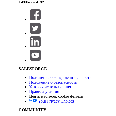
записи голосового вызова и транскрибирования для аг
1-800-667-6389
ЭТА СТАТЬЯ РЕШИЛА ВАШУ ПРОБЛЕМУ?
Оставьте свой отзыв, чтобы мы могли стать лучше!
Закрыть
Salesforce Help | Article
Данный текст был переведен при помощи системы машинного перевода Salesforce. Доп
SALESFORCE
Положение о конфиденциальности
Закрыть
Закрыть
Положение о безопасности
Условия использования
Правила участия
Центр настроек cookie-файлов
Your Privacy Choices
COMMUNITY