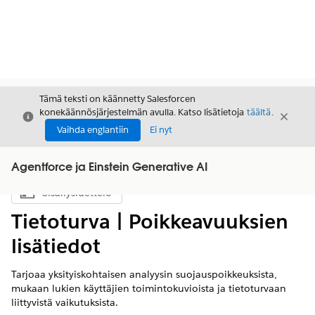
Tämä teksti on käännetty Salesforcen
konekäännösjärjestelmän avulla. Katso lisätietoja
täältä
.
Sulje
Sulje
Sulje
Vaihda englantiin
Ei nyt
Agentforce ja Einstein Generative AI
Sisällysluettelo
Näytä sisällysluettelo
Tietoturva | Poikkeavuuksien
lisätiedot
Tarjoaa yksityiskohtaisen analyysin suojauspoikkeuksista,
mukaan lukien käyttäjien toimintokuvioista ja tietoturvaan
liittyvistä vaikutuksista.