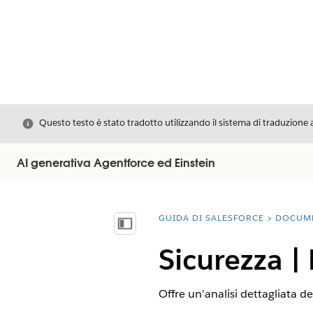
Chiudi
Questo testo è stato tradotto utilizzando il sistema di traduzione 
AI generativa Agentforce ed Einstein
GUIDA DI SALESFORCE
DOCUM
Ti trovi qui:
Mostra sommario
Sicurezza |
Offre un'analisi dettagliata del