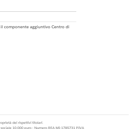
 il componente aggiuntivo Centro di
prietà dei rispettivi titolari.
ale sociale 10.000 euro - Numero REA MI-1785731 P.IVA