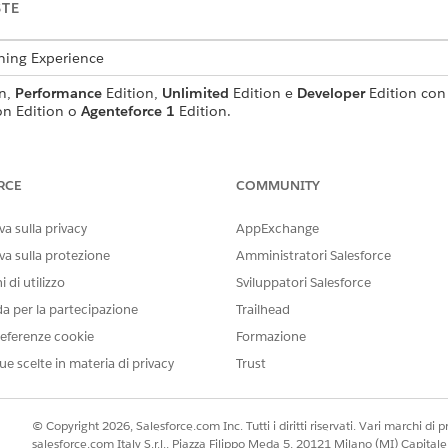
STE
tning Experience
n,
Performance
Edition,
Unlimited
Edition e
Developer
Edition con
ion Edition o
Agenteforce 1
Edition.
AUTORIZZAZIONI UTENTE NECESSARIE
RCE
COMMUNITY
ntro di sicurezza:
Visualizza Centro di sicurezza
y di protezione:
Gestisci il Centro di sicurezza
a sulla privacy
AppExchange
va sulla protezione
Amministratori Salesforce
per
le azioni degli agenti standard.
 di utilizzo
Sviluppatori Salesforce
da per la partecipazione
Trailhead
eferenze cookie
Formazione
ue scelte in materia di privacy
Trust
Dettagli anomalia
Azione standard
© Copyright 2026, Salesforce.com Inc. Tutti i diritti riservati. Vari marchi di pro
 più modelli di prompt?
Sì
salesforce.com Italy S.r.l., Piazza Filippo Meda 5, 20121 Milano (MI) Capit