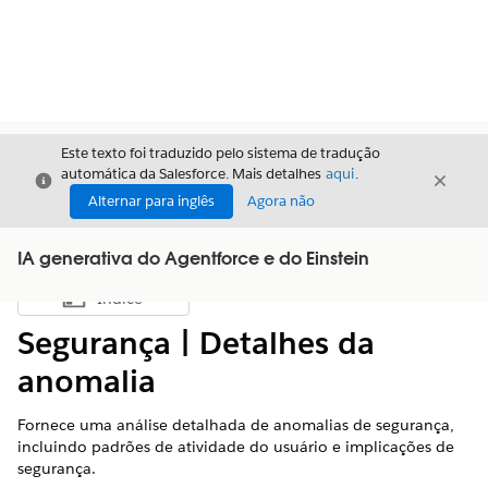
Este texto foi traduzido pelo sistema de tradução
automática da Salesforce. Mais detalhes
aqui
.
Fechar
Fecha
Fechar
Alternar para inglês
Agora não
IA generativa do Agentforce e do Einstein
Índice
Mostrar índice
Segurança | Detalhes da
anomalia
Fornece uma análise detalhada de anomalias de segurança,
incluindo padrões de atividade do usuário e implicações de
segurança.