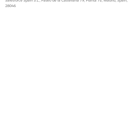
Salesforce Spain S.L., Paseo de la Castellana 79, Planta 7ª, Madrid, Spain,
28046