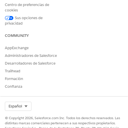
Tipo de acción de referencia
Flow
Centro de preferencias de
cookies
¿Ejecuta esta acción una o
No
más plantillas de solicitud?
Sus opciones de
privacidad
COMMUNITY
¿RESOLVIÓ ESTE ARTÍCULO SU PROBLEMA?
AppExchange
¡Háganos saber cómo podemos mejorar!
Administradores de Salesforce
Sí
No
Desarrolladores de Salesforce
Trailhead
Formación
Confianza
Select Org
Español
© Copyright 2026, Salesforce.com Inc. Todos los derechos reservados. Las
distintas marcas comerciales pertenecen a sus respectivos propietarios.