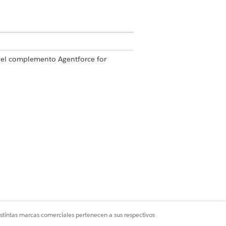
el complemento Agentforce for
nga el complemento Agentforce for
istintas marcas comerciales pertenecen a sus respectivos