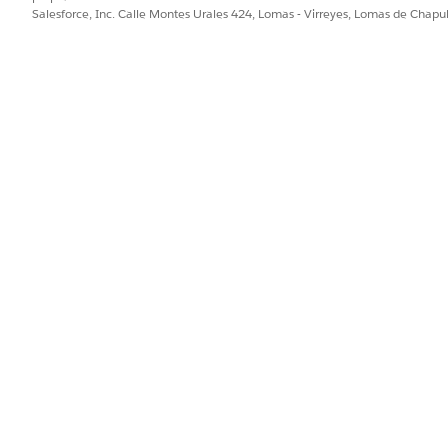
Salesforce, Inc. Calle Montes Urales 424, Lomas - Virreyes, Lomas de Chap
PROBLEMA?
ejorar!