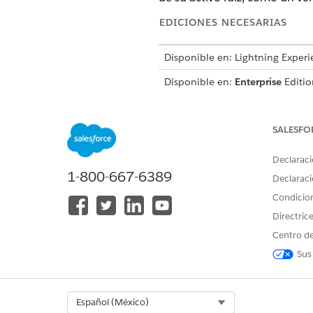
EDICIONES NECESARIAS
Disponible en: Lightning Experi
Disponible en:
Enterprise
Editio
Automotive Edition o incluido 
Automotive para acceder a la a
SALESFO
PERMISOS DE U
Declaraci
Consulte Acceso de
usuario com
1-800-667-6389
Declaraci
Condicio
Detalles de acción
Directric
Centro de
Nombre de API
Sus
Tipo de acción de referencia
¿Ejecuta esta acción una o más p
Select Org
Español (México)