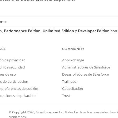
ence
n,
Performance Edition
,
Unlimited Edition
y
Developer Edition
con 
en Agentforce 1 Automotive Edition. Requiere que cada usuario te
cción.
RCE
COMMUNITY
SUARIO NECESARIOS
ón de privacidad
AppExchange
ún para acciones de agente estándar
.
ón de seguridad
Administradores de Salesforce
nes de uso
Desarrolladores de Salesforce
es de participación
Trailhead
 preferencias de cookies
Capacitación
CheckAssetForWarranty
 opciones de privacidad
Trust
Flujo
lantillas de solicitudes?
No
© Copyright 2026, Salesforce.com Inc. Todos los derechos reservados. Las d
propietarios.