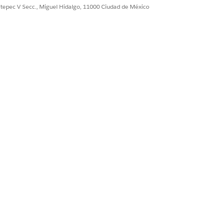
ultepec V Secc., Miguel Hidalgo, 11000 Ciudad de México
Sí
No