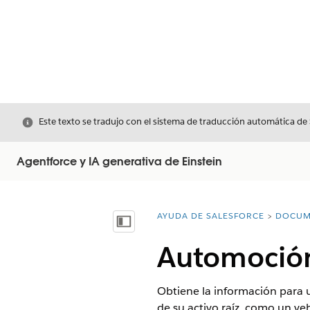
Cerrar
Este texto se tradujo con el sistema de traducción automática de
Agentforce y IA generativa de Einstein
AYUDA DE SALESFORCE
DOCUM
Usted está aquí:
Mostrar índice de materias
Automoción
Obtiene la información para u
de su activo raíz, como un veh