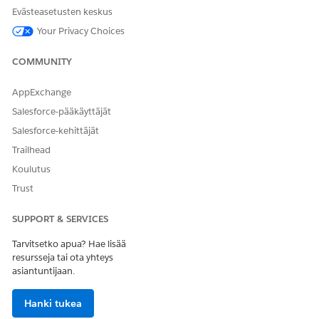
Evästeasetusten keskus
Suorittaako tämä toiminto
Ei
yhden tai useamman
Your Privacy Choices
kehotteen mallin?
COMMUNITY
AppExchange
RATKAISIKO TÄMÄ ARTIKKELI ONGELMASI?
Salesforce-pääkäyttäjät
Anna palautetta, jotta voimme kehittyä!
Salesforce-kehittäjät
Kyllä
Ei
Trailhead
Koulutus
Trust
SUPPORT & SERVICES
Tarvitsetko apua? Hae lisää
resursseja tai ota yhteys
asiantuntijaan.
Hanki tukea