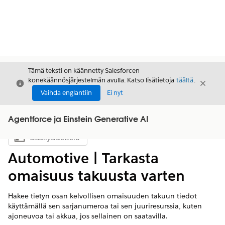
Tämä teksti on käännetty Salesforcen
konekäännösjärjestelmän avulla. Katso lisätietoja
täältä
.
Sulje
Sulje
Sulje
Vaihda englantiin
Ei nyt
Agentforce ja Einstein Generative AI
Sisällysluettelo
Näytä sisällysluettelo
Automotive | Tarkasta
omaisuus takuusta varten
Hakee tietyn osan kelvollisen omaisuuden takuun tiedot
käyttämällä sen sarjanumeroa tai sen juuriresurssia, kuten
ajoneuvoa tai akkua, jos sellainen on saatavilla.