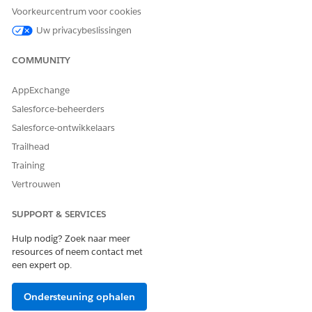
Type verwijzingsactie
Stroom
Voorkeurcentrum voor cookies
Voert deze actie een of meer
Nee
Uw privacybeslissingen
aanwijzingssjablonen uit?
COMMUNITY
AppExchange
HEEFT DIT ARTIKEL UW PROBLEEM OPGELOST?
Salesforce-beheerders
Laat ons weten wat we kunnen doen om te verbeteren!
Salesforce-ontwikkelaars
Ja
Nee
Trailhead
Training
Vertrouwen
SUPPORT & SERVICES
Hulp nodig? Zoek naar meer
resources of neem contact met
een expert op.
Ondersteuning ophalen