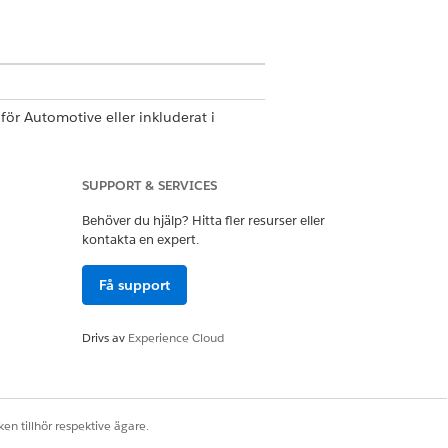
för Automotive eller inkluderat i
 för åtkomst till åtgärden.
SUPPORT & SERVICES
Behöver du hjälp? Hitta fler resurser eller
kontakta en expert.
Få support
Drivs av
Experience Cloud
en tillhör respektive ägare.