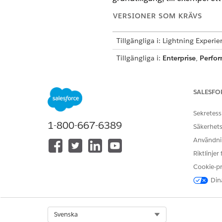
VERSIONER SOM KRÄVS
Tillgängliga i: Lightning Experi
Tillgängliga i:
Enterprise
,
Perfo
Agentforce 1 Automotive Edition.
ANVÄNDARBEHÖR
SALESFO
Se
Vanlig användaråtkomst för 
Sekretess
1-800-667-6389
Säkerhets
Åtgärdsdetaljer
Användnin
Riktlinjer
API-namn
Cookie-p
Referensåtgärdstyp
Dina
Kör denna åtgärd en eller fler
Select Org
Svenska