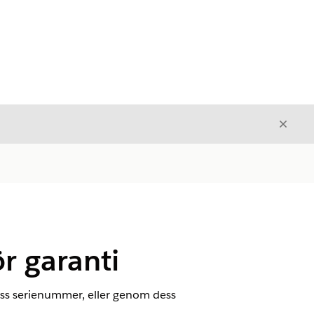
Stäng
Stäng
ör garanti
ess serienummer, eller genom dess