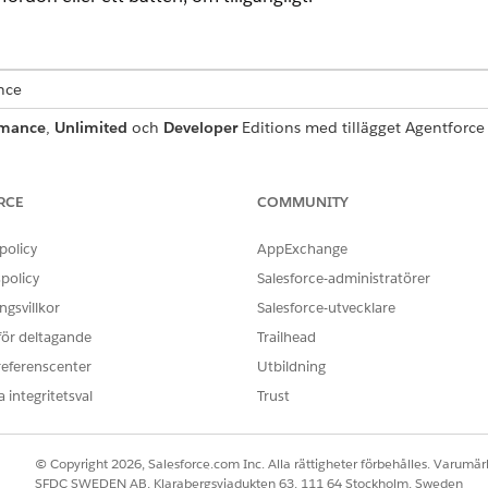
ence
rmance
,
Unlimited
och
Developer
Editions med tillägget Agentforce 
 Kräver att varje användare har tillägget Agentforce för Automotive
IGHETER SOM KRÄVS
RCE
COMMUNITY
standardagentåtgärder
.
policy
AppExchange
policy
Salesforce-administratörer
gsvillkor
Salesforce-utvecklare
 för deltagande
Trailhead
Kontrolleratillgångförgaranti
referenscenter
Utbildning
Flöde
 integritetsval
Trust
a uppmaningsmallar?
Nej
© Copyright 2026, Salesforce.com Inc. Alla rättigheter förbehålles. Varumärk
SFDC SWEDEN AB, Klarabergsviadukten 63, 111 64 Stockholm, Sweden