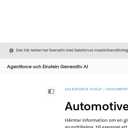
Stäng
Den här texten har översatts med Salesforces maskinöversättnin
Agentforce och Einstein Generativ AI
SALESFORCE-HJÄLP
DOKUMEN
Du är här:
Visa innehållsförteckning
Automotive 
Hämtar information om en gilt
grundtillgång, till exempel ett 