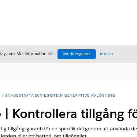
gssystem. Mer information
här
.
Byt till engelska
Inte nu
T
SNABBSTARTA DIN EINSTEIN GENERATIVE AI-LÖSNING
| Kontrollera tillgång f
ig tillgångsgaranti för en specifik del genom att använda d
fordon eller ett batteri, om tillgängligt.