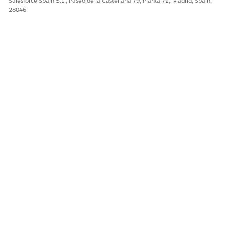
Salesforce Spain S.L., Paseo de la Castellana 79, Planta 7ª, Madrid, Spain,
28046