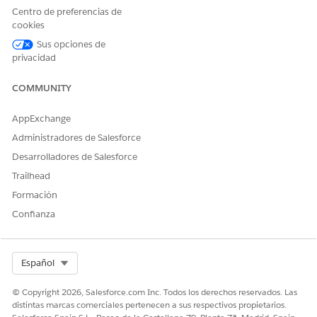
Tipo de acción de referencia
Flow
Centro de preferencias de
cookies
¿Ejecuta esta acción una o
No
más plantillas de solicitud?
Sus opciones de
privacidad
COMMUNITY
¿RESOLVIÓ ESTE ARTÍCULO SU PROBLEMA?
AppExchange
¡Háganos saber cómo podemos mejorar!
Administradores de Salesforce
Sí
No
Desarrolladores de Salesforce
Trailhead
Formación
Confianza
Select Org
Español
© Copyright 2026, Salesforce.com Inc. Todos los derechos reservados. Las
distintas marcas comerciales pertenecen a sus respectivos propietarios.