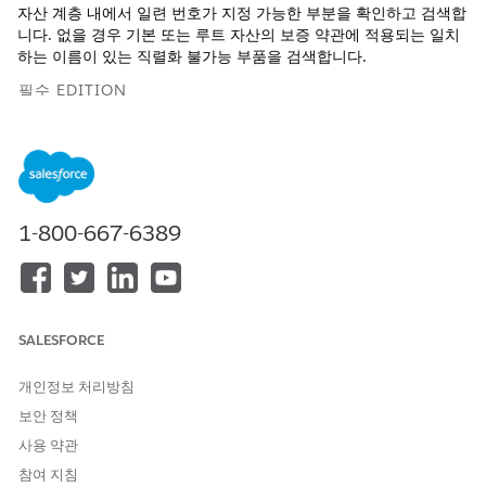
자산 계층 내에서 일련 번호가 지정 가능한 부분을 확인하고 검색합
니다. 없을 경우 기본 또는 루트 자산의 보증 약관에 적용되는 일치
하는 이름이 있는 직렬화 불가능 부품을 검색합니다.
필수 EDITION
지원 제품: Lightning Experience
지원 제품: Agentforce for Automotive 추가 기능이 포함되거나
Agentforce 1 Automotive Edition에 포함된
Enterprise
,
Performance
,
Unlimited
및
Developer
Edition. 작업에 액세스
1-800-667-6389
하려면 각 사용자에게 Agentforce for Automotive 추가 기능이
있어야 합니다.
필요한 사용자 권한
SALESFORCE
표준 에이전트 작업에 대한
일반 사용자 액세스
를 참조하십시오.
개인정보 처리방침
작업 세부 사항
보안 정책
사용 약관
API 이름
CheckCoverageForParts
참여 지침