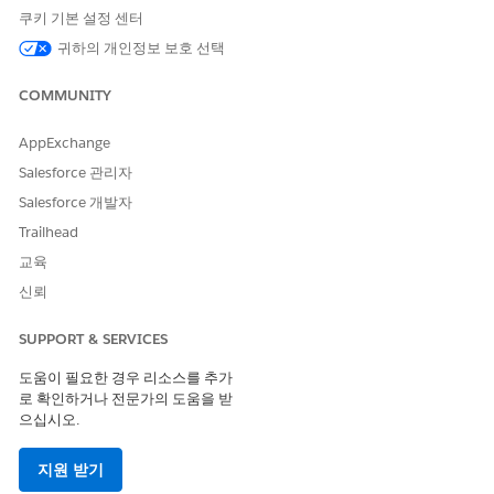
참조 작업 유형
플로
쿠키 기본 설정 센터
귀하의 개인정보 보호 선택
이 작업은 하나 이상의 프롬프
아니요
트 템플릿을 실행합니까?
COMMUNITY
AppExchange
Salesforce 관리자
이 기사를 통해 문제를 해결했습니까?
개선을 위한 의견을 보내주세요.
Salesforce 개발자
Trailhead
예
아니요
교육
신뢰
SUPPORT & SERVICES
도움이 필요한 경우 리소스를 추가
로 확인하거나 전문가의 도움을 받
으십시오.
지원 받기