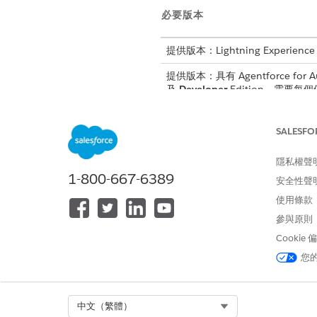
必要版本
提供版本：Lightning Experience
提供版本：具有 Agentforce for Au
及
Developer
Edition。需要每個使
所需的
SALESFO
請參閱標準工作人員動作的
一般
隱私權聲
1-800-667-6389
安全性聲
動作詳細資料
使用條款
參與原則
API 名稱
Cookie
參照動作類型
您
此動作是否會執行一或多個提示範
Select Org
中文（繁體）