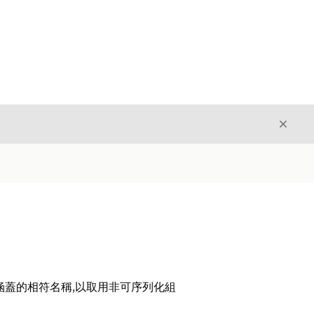
結束
結束
涵蓋的相符名稱,以取用非可序列化組