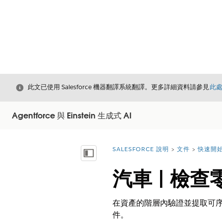
結束
此文已使用 Salesforce 機器翻譯系統翻譯。更多詳細資料請參見
此
Agentforce 與 Einstein 生成式 AI
SALESFORCE 說明
文件
快速開始 
您位於此處：
顯示目錄
汽車 | 檢
在資產的階層內驗證並提取可序
件。