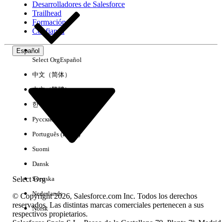
Desarrolladores de Salesforce
Trailhead
Experiencia
Formación
Confianza
Español
Select Org
Español
Borrar todo
Listo
中文（简体）
中文（繁體）
한국어
Русский
Português (Brasil)
Suomi
Dansk
Select Org
Svenska
Nederlands
© Copyright 2026, Salesforce.com Inc. Todos los derechos
reservados. Las distintas marcas comerciales pertenecen a sus
Norsk
respectivos propietarios.
No hay resultados