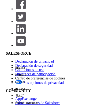
Filtros (0)
SELECCIONAR FILTROS
Agregar
Área de productos
Repercusión de función
SALESFORCE
Declaración de privacidad
Declaración de seguridad
English
Condiciones de uso
Directrices de participación
Français
Centro de preferencias de cookies
Deutsch
Sus opciones de privacidad
Edición
Italiano
COMMUNITY
日本語
AppExchange
Administradores de Salesforce
Español (México)