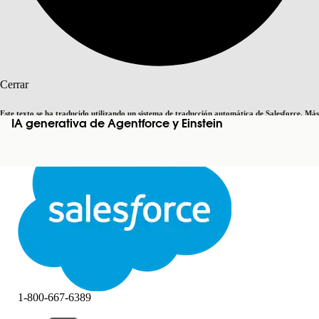
Buscar
Cerrar
Este texto se ha traducido utilizando un sistema de traducción automática de Salesforce. Más
IA generativa de Agentforce y Einstein
Cambiar a inglés
Ahora no
información
aquí
.
Cerrar
Cerrar
1-800-667-6389