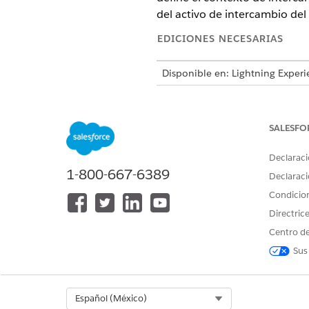
del activo de intercambio del 
EDICIONES NECESARIAS
Disponible en: Lightning Experi
Disponible en:
Enterprise
Editio
Automotive Edition o incluido 
Automotive para acceder a la a
SALESFO
PERMISOS DE U
Declaraci
1-800-667-6389
Declaraci
Consulte Acceso de
usuario com
Condicio
Directric
Detalles de acción
Centro de
Nombre de API
Sus
Tipo de acción de referencia
¿Ejecuta esta acción una o más p
Select Org
Español (México)