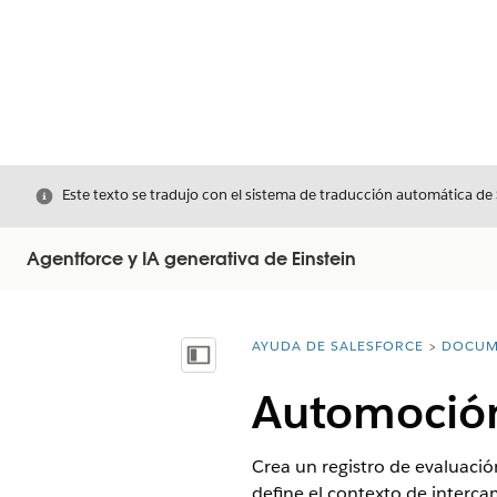
Cerrar
Este texto se tradujo con el sistema de traducción automática de
Agentforce y IA generativa de Einstein
AYUDA DE SALESFORCE
DOCUM
Usted está aquí:
Mostrar índice de materias
Automoción 
Crea un registro de evaluaci
define el contexto de intercam