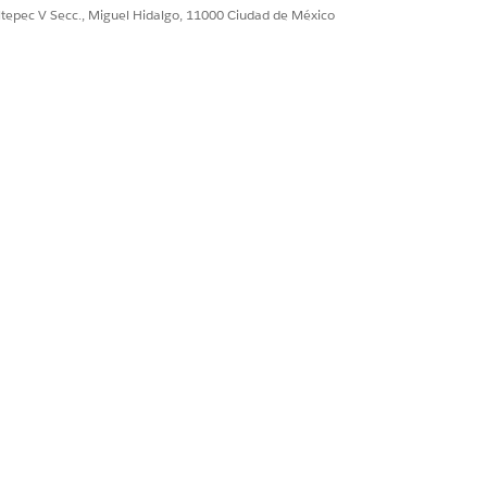
ultepec V Secc., Miguel Hidalgo, 11000 Ciudad de México
s que utilizan funciones de
tualizar el tipo de uso a Automoción.
rmula. Esta fórmula debe asignar
jecuta.
Sí
No