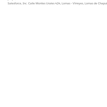
Salesforce, Inc. Calle Montes Urales 424, Lomas - Virreyes, Lomas de Chap
 este flujo es Manufacturing de forma predeterminada. Para cliente
 para casos de uso de automoción, el flujo debe sustituirse para ac
e admiten ambos tipos, sustituya la Constante estática por una Fó
turing o Automoción basándose en el contexto del usuario que e
PROBLEMA?
ejorar!