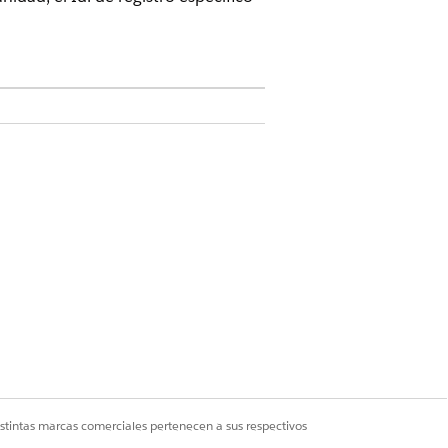
el complemento Agentforce for
nga el complemento Agentforce for
istintas marcas comerciales pertenecen a sus respectivos