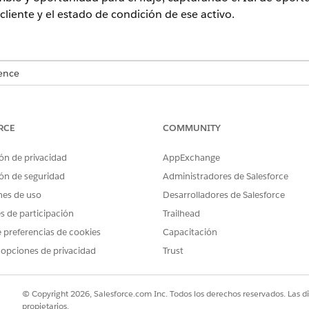
cliente y el estado de condición de ese activo.
ence
n,
Performance Edition
,
Unlimited Edition
y
Developer Edition
con 
en Agentforce 1 Automotive Edition. Requiere que cada usuario te
cción.
RCE
COMMUNITY
SUARIO NECESARIOS
ón de privacidad
AppExchange
ón de seguridad
Administradores de Salesforce
ún para acciones de agente estándar
.
nes de uso
Desarrolladores de Salesforce
es de participación
Trailhead
 preferencias de cookies
Capacitación
CreaAssetAppraisal
 opciones de privacidad
Trust
Flujo
© Copyright 2026, Salesforce.com Inc. Todos los derechos reservados. Las d
lantillas de solicitudes?
No
propietarios.