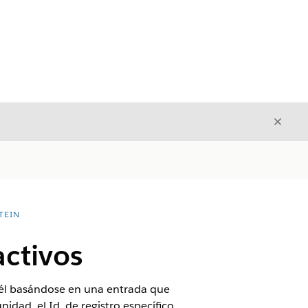
Cerrar
Cerrar
TEIN
activos
 él basándose en una entrada que
idad, el Id. de registro específico