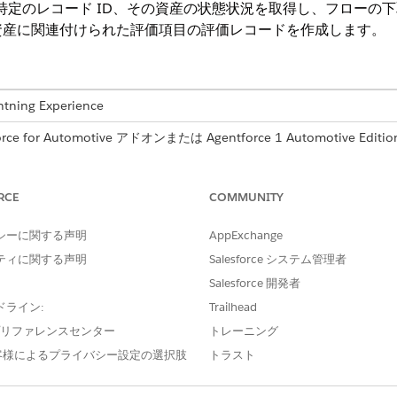
の特定のレコード ID、その資産の状態状況を取得し、フローの
資産に関連付けられた評価項目の評価レコードを作成します。
ng Experience
for Automotive アドオンまたは Agentforce 1 Automotive Edi
d
Edition、および
Developer
Edition。このアクションにアクセスするには
。
RCE
COMMUNITY
ユーザー権限
シーに関する声明
AppExchange
共通ユーザーアクセス
」を参照してください。
ティに関する声明
Salesforce システム管理者
Salesforce 開発者
ドライン:
Trailhead
e プリファレンスセンター
トレーニング
CreaAssetAevaluation
客様によるプライバシー設定の選択肢
トラスト
フロー