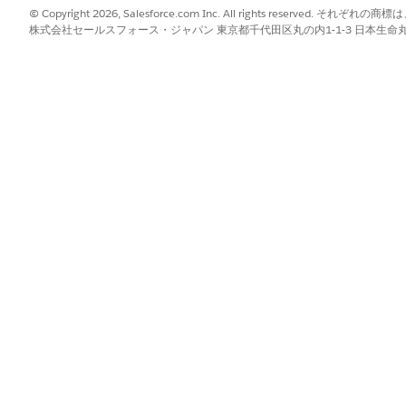
ロンプトテンプレートが実行されます
不可
© Copyright 2026, Salesforce.com Inc. All rights reserve
株式会社セールスフォース・ジャパン 東京都千代田区丸の内1-1-3 日本生命丸の内ガ
別は、デフォルトでは [製造] です。自動車の使用事例で資産の下取
[自動車] に更新する必要があります。両方の種別をサポートしている
ーザーのコンテキストに基づいて [製造] または [自動車] のいずれ
?