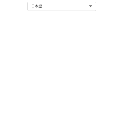
このアクションで 1 つ以上のプ
Select Org
日本語
か?
このフローの使用種
メモ
きして利用状況種別を 
す。この数式は、実行ユ
この記事で問題は解決されましたか
ご意見をお待ちしております。