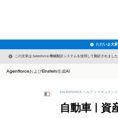
閉じる
この文章は Salesforce 機械翻訳システムを使用して翻訳されまし
AgentforceおよびEinstein生成AI
SALESFORCE ヘルプ
ドキュメント
詳細情報:
目次を表示
自動車 | 