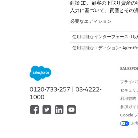
商談 ID、顧客の下取り資産
入力に基づいて、資産とその
必要なエディション
使用可能なインターフェース: Lightni
使用可能なエディション: Agentforce 
Performance Edition
、
Unlimite
Automotive アドオンが必要です
SALESFO
必要な
プライバ
「標準エージェントアクションの
0120-733-257 | 03-4222-
セキュリ
1000
利用規約
アクションの詳細
参加ガイ
Cooki
API 参照名
お
参照アクション種別