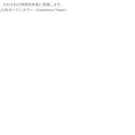
d. それぞれの商標は、それぞれの商標所有者に帰属します。
ーデンタワー（Salesforce Tower）
り機能を使用している場合、フローを上書
組織では、静的定数を数式に置き換えま
かを動的に割り当てる必要があります。
はい
いいえ