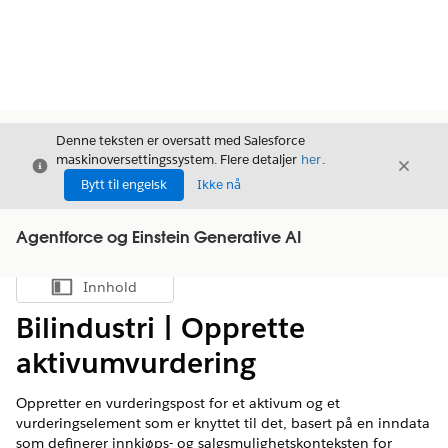
Denne teksten er oversatt med Salesforce
maskinoversettingssystem. Flere detaljer
her
.
Avslutt
Avslut
Avslutt
Bytt til engelsk
Ikke nå
Agentforce og Einstein Generative AI
Innhold
Vis innholdsfortegnelse
Bilindustri | Opprette
aktivumvurdering
Oppretter en vurderingspost for et aktivum og et
vurderingselement som er knyttet til det, basert på en inndata
som definerer innkjøps- og salgsmulighetskonteksten for