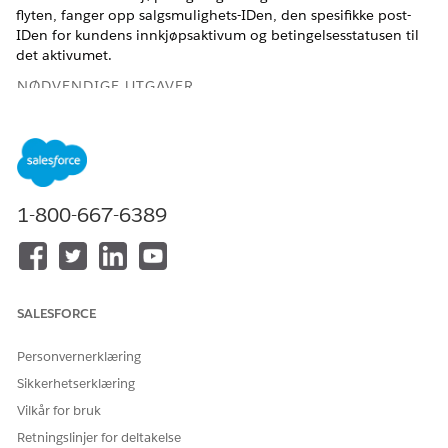
flyten, fanger opp salgsmulighets-IDen, den spesifikke post-
IDen for kundens innkjøpsaktivum og betingelsesstatusen til
det aktivumet.
NØDVENDIGE UTGAVER
Tilgjengelig i Lightning Experience
Tilgjengelig i
Enterprise
,
Performance
,
Unlimited
og
Developer
Edition med Agentforce for Automotive-tillegget
eller inkludert i Agentforce 1 Automotive Edition. Krever at
1-800-667-6389
hver bruker har tillegget Agentforce for bilindustri for å få
tilgang til handlingen.
NØDVENDIG
BRUKERTILLATELSE
SALESFORCE
Se
Generell brukertilgang for standard agenthandlinger
.
Personvernerklæring
Sikkerhetserklæring
Handlingsdetaljer
Vilkår for bruk
API-navn
CreaAssetAppraisal
Retningslinjer for deltakelse