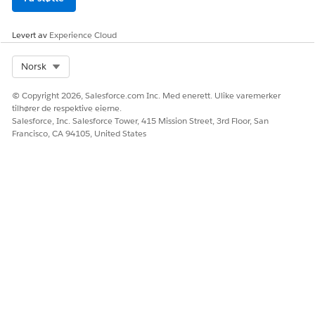
La oss få vite det slik at vi kan forbedre!
Levert av
Experience Cloud
Ja
Nei
Select Org
Norsk
© Copyright 2026, Salesforce.com Inc. Med enerett. Ulike varemerker
tilhører de respektive eierne.
Salesforce, Inc. Salesforce Tower, 415 Mission Street, 3rd Floor, San
Francisco, CA 94105, United States