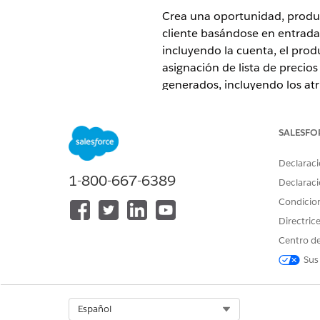
Crea una oportunidad, produc
cliente basándose en entradas 
incluyendo la cuenta, el prod
asignación de lista de precios
generados, incluyendo los atr
partidas específicos como el I
unitario.
SALESFO
EDICIONES NECESARIAS
Declaraci
1-800-667-6389
Disponible en: Lightning Experi
Declaraci
Condicio
Disponible en: Ediciones
Enterp
o incluido en Agentforce 1 Aut
Directric
acceder a la acción.
Centro de
Sus
PERMISOS DE U
Consulte Acceso de
usuario com
Select Org
Español