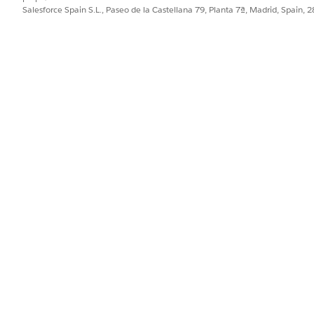
Salesforce Spain S.L., Paseo de la Castellana 79, Planta 7ª, Madrid, Spain, 
CreaOppAndPrefSell
Flow
lantillas de solicitud?
No
PROBLEMA?
ejorar!