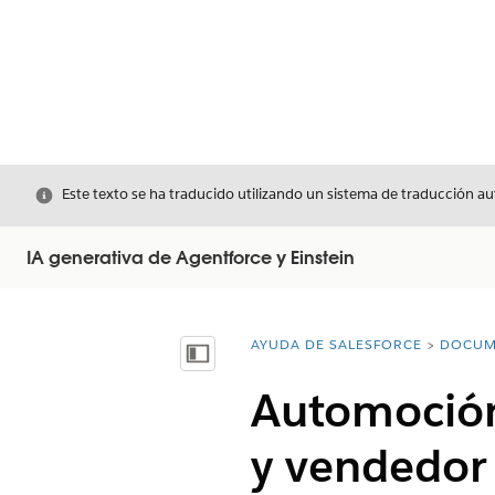
Cerrar
Este texto se ha traducido utilizando un sistema de traducción a
IA generativa de Agentforce y Einstein
AYUDA DE SALESFORCE
DOCUM
Usted está aquí:
Mostrar índice de materias
Automoción
y vendedor 