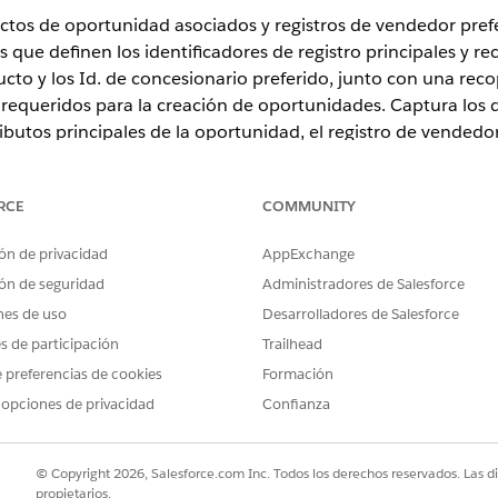
tos de oportunidad asociados y registros de vendedor pref
que definen los identificadores de registro principales y rec
ucto y los Id. de concesionario preferido, junto con una reco
 requeridos para la creación de oportunidades. Captura los de
ibutos principales de la oportunidad, el registro de vendedo
d. de oportunidad, la entrada de lista de precios, el Id. de pr
RCE
COMMUNITY
ón de privacidad
AppExchange
ence
ón de seguridad
Administradores de Salesforce
nes de uso
Desarrolladores de Salesforce
rise
,
Performance
,
Unlimited
y
Developer
Edition con el complemen
omotive Edition. Requiere que cada usuario tenga el complemento
es de participación
Trailhead
 preferencias de cookies
Formación
 opciones de privacidad
Confianza
SUARIO NECESARIOS
ún para acciones de agentes estándar
.
© Copyright 2026, Salesforce.com Inc. Todos los derechos reservados. Las d
propietarios.