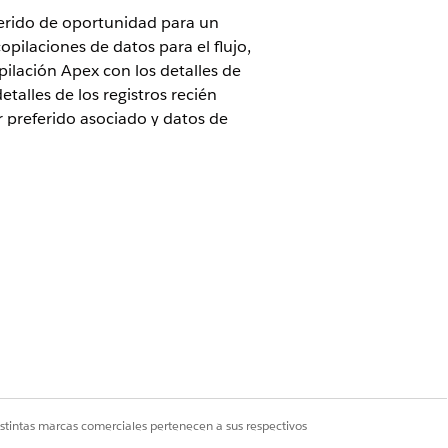
erido de oportunidad para un
opilaciones de datos para el flujo,
pilación Apex con los detalles de
talles de los registros recién
r preferido asociado y datos de
oducto, la cantidad y el precio
to Agentforce for Automotive Edition
 Agentforce for Automotive para
istintas marcas comerciales pertenecen a sus respectivos