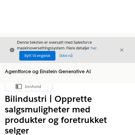
Denne teksten er oversatt med Salesforce
maskinoversettingssystem. Flere detaljer
her
.
Avslutt
Avslut
Avslutt
Bytt til engelsk
Ikke nå
Agentforce og Einstein Generative AI
Innhold
Vis innholdsfortegnelse
Bilindustri | Opprette
salgsmuligheter med
produkter og foretrukket
selger