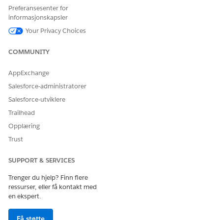
Preferansesenter for
NØDVENDIG
informasjonskapsler
BRUKERTILLATELSE
Your Privacy Choices
Se
Generell brukertilgang for standard agenthandlinger
.
COMMUNITY
Handlingsdetaljer
AppExchange
Salesforce-administratorer
API-navn
CreaOppAndPrefSell
Salesforce-utviklere
Referansehandlingstype
Flyt
Trailhead
Utfører denne handlingen
Nei
Opplæring
én eller flere ledetekstmaler?
Trust
SUPPORT & SERVICES
HJALP DENNE ARTIKKELEN MED Å LØSE PROBLEMET DITT?
Trenger du hjelp? Finn flere
La oss få vite det slik at vi kan forbedre!
ressurser, eller få kontakt med
en ekspert.
Ja
Nei
Få støtte