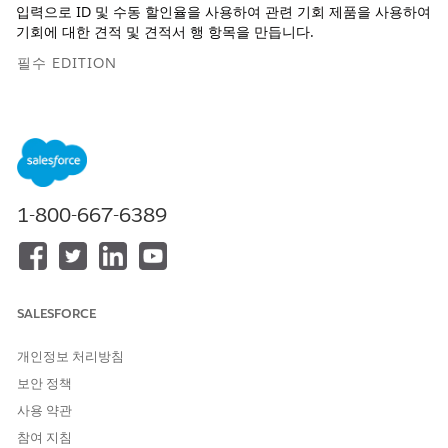
입력으로 ID 및 수동 할인율을 사용하여 관련 기회 제품을 사용하여
기회에 대한 견적 및 견적서 행 항목을 만듭니다.
필수 EDITION
지원 제품: Lightning Experience
지원 제품: Agentforce for Automotive 추가 기능이 포함되거나
Agentforce 1 Automotive Edition에 포함된
Enterprise
,
Performance
,
Unlimited
및
Developer
Edition. 작업에 액세스
하려면 각 사용자에게 Agentforce for Automotive 추가 기능이
1-800-667-6389
있어야 합니다.
필요한 사용자 권한
표준 에이전트 작업에 대한
일반 사용자 액세스
를 참조하십시오.
SALESFORCE
개인정보 처리방침
작업 세부 사항
보안 정책
API 이름
CreateQuoteFromOppt
사용 약관
참여 지침
참조 작업 유형
플로