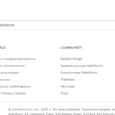
xperience
prise
,
Performance
,
Unlimited
и
Developer
Edition с надстройкой A
otive Edition. Требует, чтобы каждый пользователь имел надстройку A
RCE
COMMUNITY
МОЧИЯ ПОЛЬЗОВАТЕЛЯ
е о конфиденциальности
AppExchange
вателя для стандартных действий агента
».
 о безопасности
Администраторы Salesforce
спользования
Разработчики Salesforce
частия
Trailhead
троек cookie-файлов
Обучение
CreateQuoteFromOppt
r Privacy Choices
Trust
Поток
или несколько шаблонов напоминаний?
Да
© salesforce.com, inc., 2026 гг. Все права защищены. Упомянутые товарные з
Salesforce, Inc. Salesforce Tower, 415 Mission Street, 3rd Floor, San Francis