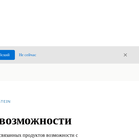
Закры
йский
Не сейчас
Закрыт
TEIN
 возможности
 связанных продуктов возможности с