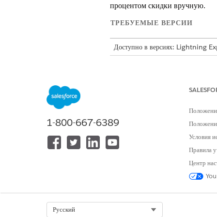
процентом скидки вручную.
ТРЕБУЕМЫЕ ВЕРСИИ
Доступно в версиях: Lightning E
Доступно в версиях: Версии
Enter
включенные в Agentforce 1 Autom
действию.
SALESFO
ТРЕБУЕМЫЕ ПОЛНО
Положени
1-800-667-6389
См. раздел «
Доступ общего пользо
Положение
Условия и
Сведения о действии
Правила у
Центр нас
API-имя
You
Тип действия ссылки
Выполняет ли это действие один 
Select Org
Русский