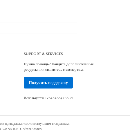
gentforce for Automotive или
gentforce for Automotive для доступа к
SUPPORT & SERVICES
Нужна помощь? Найдите дополнительные
ресурсы или свяжитесь с экспертом.
Получить поддержку
Используется
Experience Cloud
наки принадлежат соответствующим владельцам.
co, CA 94105, United States