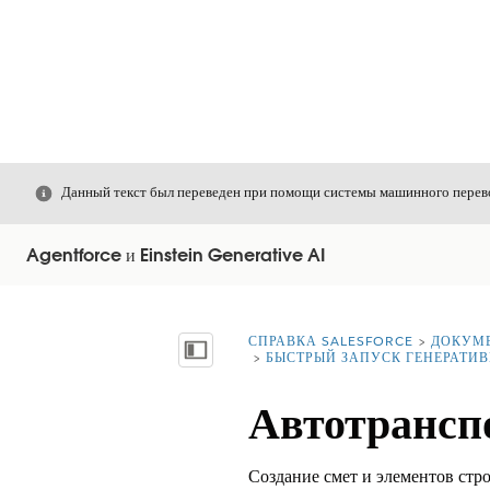
Закрыть
Данный текст был переведен при помощи системы машинного перево
Agentforce и Einstein Generative AI
СПРАВКА SALESFORCE
ДОКУМ
Вы находитесь здесь:
Показать содержание
БЫСТРЫЙ ЗАПУСК ГЕНЕРАТИВ
Автотранспо
Создание смет и элементов стр