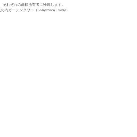
d. それぞれの商標は、それぞれの商標所有者に帰属します。
ーデンタワー（Salesforce Tower）
はい
いいえ