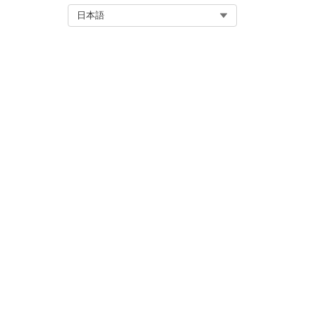
か?
Select Org
日本語
この記事で問題は解決されましたか
ご意見をお待ちしております。