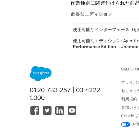
作業種別に関連付けられた商品
必要なエディション
使用可能なインターフェース: Lightni
使用可能なエディション: Agentforce 
Performance Edition
、
Unlimite
Automotive アドオンが必要です
必要な
SALESFO
「標準エージェントアクションの
プライバ
0120-733-257 | 03-4222-
セキュリ
アクションの詳細
1000
利用規約
参加ガイ
API 参照名
Cooki
参照アクション種別
お
このアクションで 1 つ以上のプ