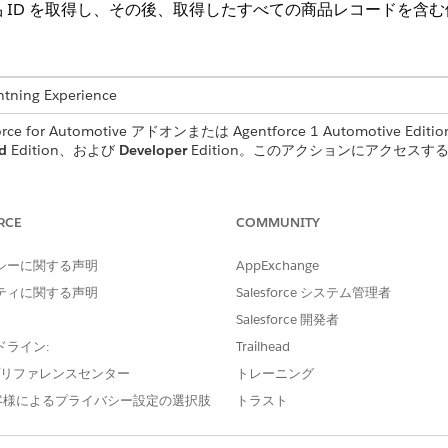
 ID を取得し、その後、取得したすべての商品レコードを含
ng Experience
for Automotive アドオンまたは Agentforce 1 Automotive Edi
d
Edition、および
Developer
Edition。このアクションにアクセスするには
。
ユーザー権限
RCE
COMMUNITY
共通ユーザーアクセス
」を参照してください。
シーに関する声明
AppExchange
ティに関する声明
Salesforce システム管理者
Salesforce 開発者
ドライン:
Trailhead
GetPricebooksFromWorkTyp
e プリファレンスセンター
トレーニング
フロー
客様によるプライバシー設定の選択肢
トラスト
ロンプトテンプレートが実行されます
不可