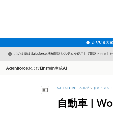
閉じる
この文章は Salesforce 機械翻訳システムを使用して翻訳されまし
AgentforceおよびEinstein生成AI
SALESFORCE ヘルプ
ドキュメント
詳細情報:
目次を表示
自動車 | W