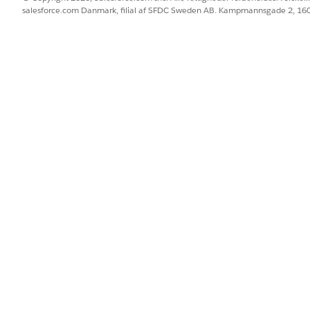
BLEM?
salesforce.com Danmark, filial af SFDC Sweden AB. Kampmannsgade 2, 1
 os!