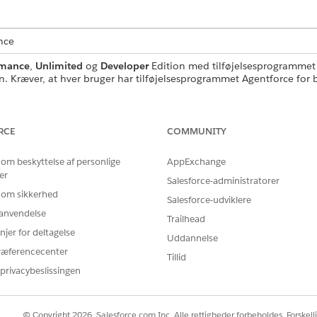
nce
rmance
,
Unlimited
og
Developer
Edition med tilføjelsesprogrammet Ag
 Kræver, at hver bruger har tilføjelsesprogrammet Agentforce for bi
DELSER PÅKRÆVET
RCE
COMMUNITY
ndardagenthandlinger
.
 om beskyttelse af personlige
AppExchange
er
Salesforce-administratorer
 om sikkerhed
Salesforce-udviklere
GetProdtPriceDtl
r anvendelse
Trailhead
njer for deltagelse
Forløb
Uddannelse
ræferencecenter
Tillid
flere meddelelsesskabeloner?
Nej
privacybeslissingen
© Copyright 2026, Salesforce.com Inc. Alle rettigheder forbeholdes. Forskell