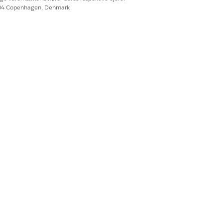
604 Copenhagen, Denmark
Ja
Nej