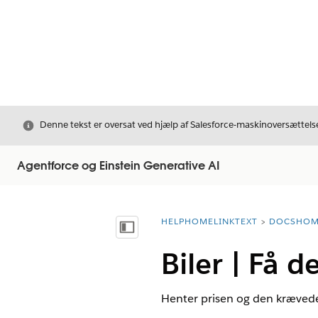
Luk
Denne tekst er oversat ved hjælp af Salesforce-maskinoversættelse
Agentforce og Einstein Generative AI
HELPHOMELINKTEXT
DOCSHOM
breadcrumbDescription
Vis indholdsfortegnelse
Biler | Få d
Henter prisen og den krævede