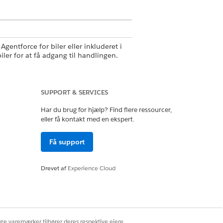
entforce for biler eller inkluderet i
ler for at få adgang til handlingen.
SUPPORT & SERVICES
Har du brug for hjælp? Find flere ressourcer,
eller få kontakt med en ekspert.
Få support
Drevet af
Experience Cloud
ige varemærker tilhører deres respektive ejere.