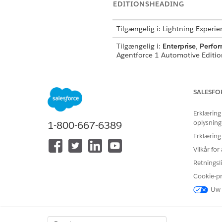
EDITIONSHEADING
Tilgængelig i: Lightning Experie
Tilgængelig i:
Enterprise
,
Perfo
Agentforce 1 Automotive Edition.
BRUGERTILLA
SALESFO
Se
Almen brugeradgang til sta
Erklæring
Handlingsdetaljer
oplysning
1-800-667-6389
Erklæring
API-navn
Vilkår fo
Retningsli
Referencehandlingstype
Cookie-p
Kører denne handling en eller 
Uw 