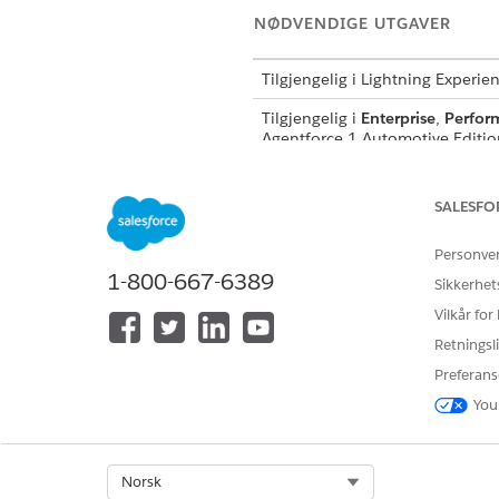
NØDVENDIGE UTGAVER
Tilgjengelig i Lightning Experie
Tilgjengelig i
Enterprise
,
Perfor
Agentforce 1 Automotive Edition. 
NØDVENDIG B
SALESFO
Se
Generell brukertilgang for s
Personve
1-800-667-6389
Sikkerhet
Handlingsdetaljer
Vilkår for
API-navn
Retningsli
Preferans
Referansehandlingstype
You
Utfører denne handlingen én ell
Select Org
Norsk