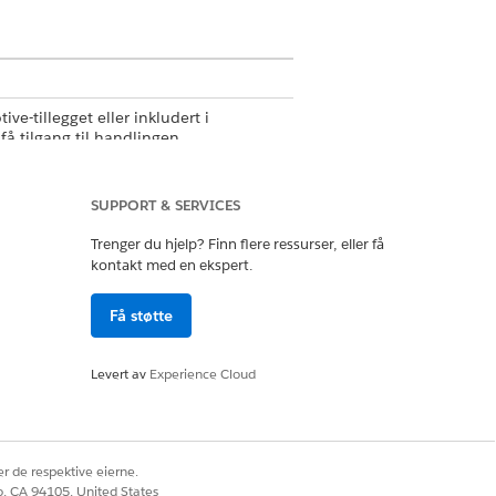
e-tillegget eller inkludert i
få tilgang til handlingen.
SUPPORT & SERVICES
Trenger du hjelp? Finn flere ressurser, eller få
kontakt med en ekspert.
Få støtte
Levert av
Experience Cloud
r de respektive eierne.
co, CA 94105, United States