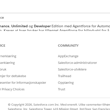
nce
mance
,
Unlimited
og
Developer
Edition med Agentforce for Automotiv
Krever at hver bruker har tillegget Agentforce for bilindustri for å 
RUKERTILLATELSE
RCE
COMMUNITY
tandard agenthandlinger
.
rnerklæring
AppExchange
serklæring
Salesforce-administratorer
 bruk
Salesforce-utviklere
GetProdtPriceDtl
njer for deltakelse
Trailhead
esenter for informasjonskapsler
Opplæring
Flyt
r Privacy Choices
Trust
er flere ledetekstmaler?
Nei
© Copyright 2026, Salesforce.com Inc. Med enerett. Ulike varemerker tilhøre
Salesforce, Inc. Salesforce Tower, 415 Mission Street, 3rd Floor, San Francis