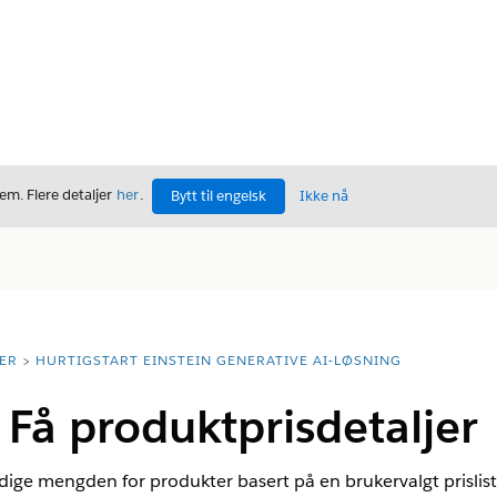
m. Flere detaljer
her
.
Bytt til engelsk
Ikke nå
ER
HURTIGSTART EINSTEIN GENERATIVE AI-LØSNING
| Få produktprisdetaljer
ige mengden for produkter basert på en brukervalgt prislist