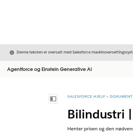
Avslutt
Denne teksten er oversatt med Salesforce maskinoversettingssyste
Agentforce og Einstein Generative AI
SALESFORCE HJELP
DOKUMENT
Du er her:
Vis innholdsfortegnelse
Bilindustri 
Henter prisen og den nødvend