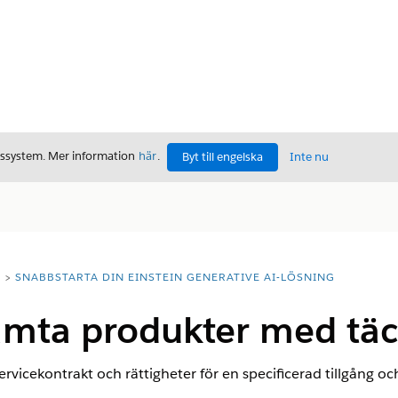
gssystem. Mer information
här
.
Byt till engelska
Inte nu
T
SNABBSTARTA DIN EINSTEIN GENERATIVE AI-LÖSNING
ämta produkter med tä
servicekontrakt och rättigheter för en specificerad tillgång oc