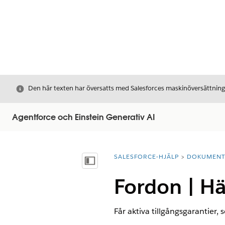
Stäng
Den här texten har översatts med Salesforces maskinöversättnin
Agentforce och Einstein Generativ AI
SALESFORCE-HJÄLP
DOKUMEN
Du är här:
Visa innehållsförteckning
Fordon | H
Får aktiva tillgångsgarantier, 