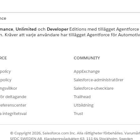
ence
rmance
,
Unlimited
och
Developer
Editions med tillägget Agentforce 
 Kräver att varje användare har tillägget Agentforce för Automotive
IGHETER SOM KRÄVS
RCE
COMMUNITY
standardagentåtgärder
.
policy
AppExchange
policy
Salesforce-administratörer
gsvillkor
Salesforce-utvecklare
GetCovForPrdcts .
 för deltagande
Trailhead
Flöde
referenscenter
Utbildning
 integritetsval
Trust
a uppmaningsmallar?
Nej
© Copyright 2026, Salesforce.com Inc. Alla rättigheter förbehålles. Varumärk
SFDC SWEDEN AB, Klarabergsviadukten 63, 111 64 Stockholm, Sweden