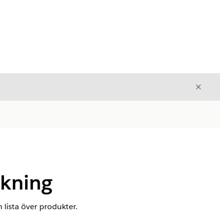
Stäng
Stäng
ckning
h lista över produkter.