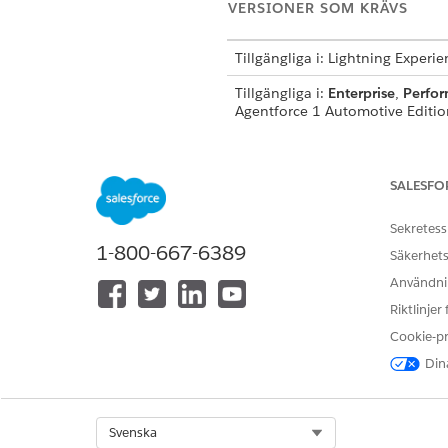
VERSIONER SOM KRÄVS
Tillgängliga i: Lightning Experi
Tillgängliga i:
Enterprise
,
Perfo
Agentforce 1 Automotive Edition.
ANVÄNDARBEHÖR
SALESFO
Se
Vanlig användaråtkomst för 
Sekretess
Åtgärdsdetaljer
1-800-667-6389
Säkerhets
Användnin
API-namn
Riktlinjer
Referensåtgärdstyp
Cookie-p
Dina
Kör denna åtgärd en eller fler
Select Org
Svenska