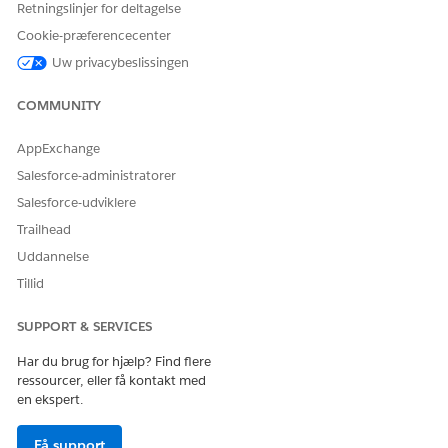
Retningslinjer for deltagelse
Kører denne handling en
Nej
Cookie-præferencecenter
eller flere
meddelelsesskabeloner?
Uw privacybeslissingen
COMMUNITY
LØSTE DENNE ARTIKEL DIT PROBLEM?
AppExchange
Giv os besked, så vi kan forbedre os!
Salesforce-administratorer
Salesforce-udviklere
Ja
Nej
Trailhead
Uddannelse
Tillid
SUPPORT & SERVICES
Har du brug for hjælp? Find flere
ressourcer, eller få kontakt med
en ekspert.
Få support