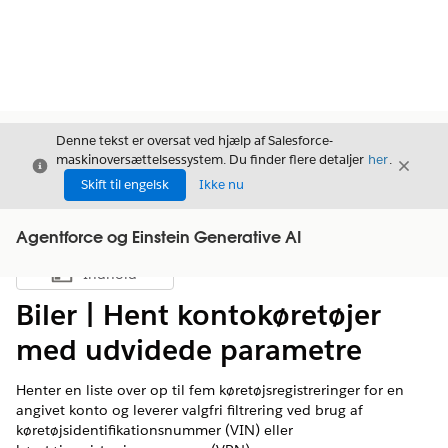
Denne tekst er oversat ved hjælp af Salesforce-
maskinoversættelsessystem. Du finder flere detaljer
her
.
Luk
Luk
Luk
Skift til engelsk
Ikke nu
Agentforce og Einstein Generative AI
Indhold
Vis indholdsfortegnelse
Biler | Hent kontokøretøjer
med udvidede parametre
Henter en liste over op til fem køretøjsregistreringer for en
angivet konto og leverer valgfri filtrering ved brug af
køretøjsidentifikationsnummer (VIN) eller