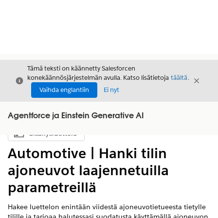
Tämä teksti on käännetty Salesforcen
konekäännösjärjestelmän avulla. Katso lisätietoja
täältä
.
Sulje
Sulje
Sulje
Vaihda englantiin
Ei nyt
Agentforce ja Einstein Generative AI
Sisällysluettelo
Näytä sisällysluettelo
Automotive | Hanki tilin
ajoneuvot laajennetuilla
parametreillä
Hakee luettelon enintään viidestä ajoneuvotietueesta tietylle
tilille ja tarjoaa halutessasi suodatusta käyttämällä ajoneuvon