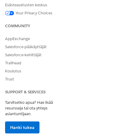
API-nimi
GetAcctVehiclesWithExtdPar
Evästeasetusten keskus
ameters
Your Privacy Choices
Viitetyön tyyppi
Kulku
COMMUNITY
Suorittaako tämä toiminto
Ei
yhden tai useamman
kehotteen mallin?
AppExchange
Salesforce-pääkäyttäjät
Salesforce-kehittäjät
Trailhead
RATKAISIKO TÄMÄ ARTIKKELI ONGELMASI?
Koulutus
Anna palautetta, jotta voimme kehittyä!
Trust
Kyllä
Ei
SUPPORT & SERVICES
Tarvitsetko apua? Hae lisää
resursseja tai ota yhteys
asiantuntijaan.
Hanki tukea