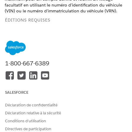
facultatif en utilisant le numéro d’identification du véhicule
(VIN) ou le numéro d’immatriculation du véhicule (VRN).
ÉDITIONS REQUISES
Disponible avec : Lightning Experience
Disponible avec : les éditions
Enterprise
,
Performance
,
Unlimited
et
Developer
avec le complément Agentforce
pour Automotive ou inclus dans Agentforce 1 Automotive
Edition. Nécessite que chaque utilisateur dispose du
1-800-667-6389
complément Agentforce pour Automotive pour accéder à
l'action.
AUTORISATIONS
UTILISATEUR REQUISES
SALESFORCE
Consultez
Accès utilisateur commun pour les actions
de
Déclaration de confidentialité
l'agent standard.
Déclaration relative à la sécurité
Détails de l'action
Conditions d’utilisation
Directives de participation