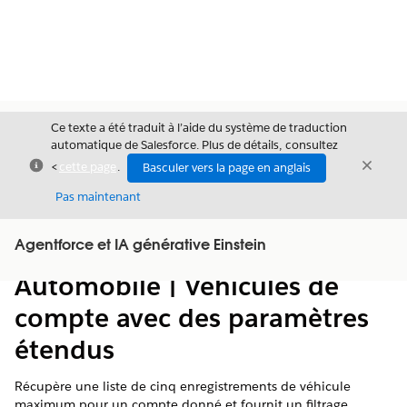
Ce texte a été traduit à l’aide du système de traduction
automatique de Salesforce. Plus de détails, consultez
Fermer
Ferme
<
cette page
.
Basculer vers la page en anglais
Fermer
Pas maintenant
Table des
Agentforce et IA générative Einstein
Afficher la table des matières
matières
Automobile | Véhicules de
compte avec des paramètres
étendus
Récupère une liste de cinq enregistrements de véhicule
maximum pour un compte donné et fournit un filtrage