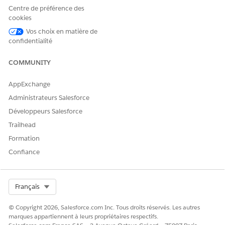
Nom d'API
GetAcctVehiclesWithExtdPar
Centre de préférence des
ameters
cookies
Type d'action de référence
Flux
Vos choix en matière de
confidentialité
Cette action exécute-t-elle
Non
un ou plusieurs modèles
COMMUNITY
d'invite ?
AppExchange
Administrateurs Salesforce
CET ARTICLE A-T-IL RÉSOLU VOTRE PROBLÈME ?
Développeurs Salesforce
Dites-nous ce que nous pouvons améliorer !
Trailhead
Formation
Oui
Non
Confiance
Select Org
Français
© Copyright 2026, Salesforce.com Inc. Tous droits réservés. Les autres
marques appartiennent à leurs propriétaires respectifs.