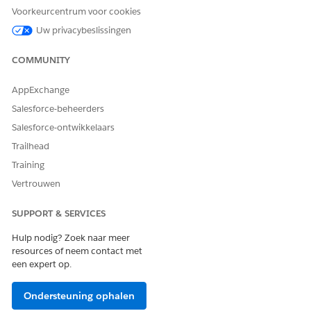
Voorkeurcentrum voor cookies
API-naam
GetAcctVehiclesWithExtdPar
Uw privacybeslissingen
ameters
COMMUNITY
Type verwijzingsactie
Stroom
Voert deze actie een of meer
Nee
AppExchange
aanwijzingssjablonen uit?
Salesforce-beheerders
Salesforce-ontwikkelaars
Trailhead
HEEFT DIT ARTIKEL UW PROBLEEM OPGELOST?
Training
Laat ons weten wat we kunnen doen om te verbeteren!
Vertrouwen
Ja
Nee
SUPPORT & SERVICES
Hulp nodig? Zoek naar meer
resources of neem contact met
een expert op.
Ondersteuning ophalen