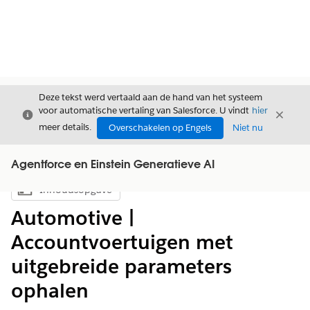
Deze tekst werd vertaald aan de hand van het systeem
voor automatische vertaling van Salesforce. U vindt
hier
Sluiten
Sluite
Sluiten
meer details.
Overschakelen op Engels
Niet nu
Agentforce en Einstein Generatieve AI
Inhoudsopgave
Inhoudsopgave weergeven
Automotive |
Accountvoertuigen met
uitgebreide parameters
ophalen