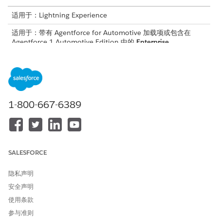
适用于：Lightning Experience
适用于：带有 Agentforce for Automotive 加载项或包含在
Agentforce 1 Automotive Edition 中的
Enterprise
、
Performance
、
Unlimited
和
Developer
Edition。需要每个用
户拥有 Agentforce for Automotive 加载项，才可以访问操作。
所需用户权限
请参阅标准客服人员操作的
通用用户访问权限
。
1-800-667-6389
操作详细信息
API 名称
GetAcctVehiclesWithExtdPar
SALESFORCE
ameters
引用操作类型
流程
隐私声明
安全声明
此操作是否执行一个或多个提
否
示模板？
使用条款
参与准则