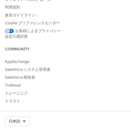
利用規約
このアクションで 1 つ以上の
不可
プロンプトテンプレートが実
参加ガイドライン:
行されますか?
Cookie プリファレンスセンター
お客様によるプライバシー
設定の選択肢
この記事で問題は解決されましたか?
COMMUNITY
ご意見をお待ちしております。
AppExchange
はい
いいえ
Salesforce システム管理者
Salesforce 開発者
Trailhead
トレーニング
トラスト
Select Org
日本語