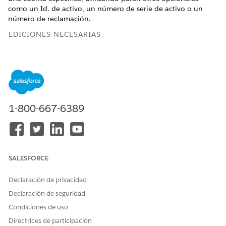
como un Id. de activo, un número de serie de activo o un
número de reclamación.
EDICIONES NECESARIAS
Disponible en: Lightning Experience
Disponible en: Ediciones
Enterprise
,
Performance
,
Unlimited
y
Developer
Edition con el complemento
Agentforce for Automotive Edition o incluido en Agentforce
1 Automotive Edition. Requiere que cada usuario tenga el
1-800-667-6389
complemento Agentforce for Automotive para acceder a la
acción.
PERMISOS DE USUARIO
NECESARIOS
SALESFORCE
Consulte Acceso de
usuario común para acciones de
Declaración de privacidad
agentes estándar
.
Declaración de seguridad
Detalles de acción
Condiciones de uso
Directrices de participación