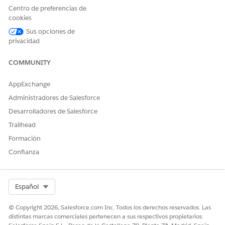
Nombre de API
GetWarrantyClaimsForAccou
Centro de preferencias de
nt
cookies
Tipo de acción de referencia
Flow
Sus opciones de
privacidad
¿Ejecuta esta acción una o
No
más plantillas de solicitud?
COMMUNITY
AppExchange
Administradores de Salesforce
¿RESOLVIÓ ESTE ARTÍCULO SU PROBLEMA?
Desarrolladores de Salesforce
¡Háganos saber cómo podemos mejorar!
Trailhead
Sí
No
Formación
Confianza
Select Org
Español
© Copyright 2026, Salesforce.com Inc. Todos los derechos reservados. Las
distintas marcas comerciales pertenecen a sus respectivos propietarios.