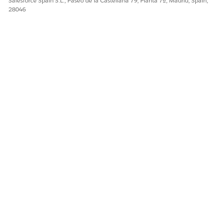
Salesforce Spain S.L., Paseo de la Castellana 79, Planta 7ª, Madrid, Spain,
28046