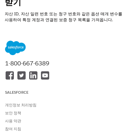
받기
자산 ID, 자산 일련 번호 또는 청구 번호와 같은 옵션 매개 변수를
사용하여 특정 계정과 연결된 보증 청구 목록을 가져옵니다.
필수 EDITION
지원 제품: Lightning Experience
지원 제품: Agentforce for Automotive 추가 기능이 포함되거나
Agentforce 1 Automotive Edition에 포함된
Enterprise
,
1-800-667-6389
Performance
,
Unlimited
및
Developer
Edition. 작업에 액세스
하려면 각 사용자에게 Agentforce for Automotive 추가 기능이
있어야 합니다.
필요한 사용자 권한
SALESFORCE
표준 에이전트 작업에 대한
일반 사용자 액세스
를 참조하십시오.
개인정보 처리방침
보안 정책
작업 세부 사항
사용 약관
API 이름
GetWarrantyClaimsForAccou
참여 지침