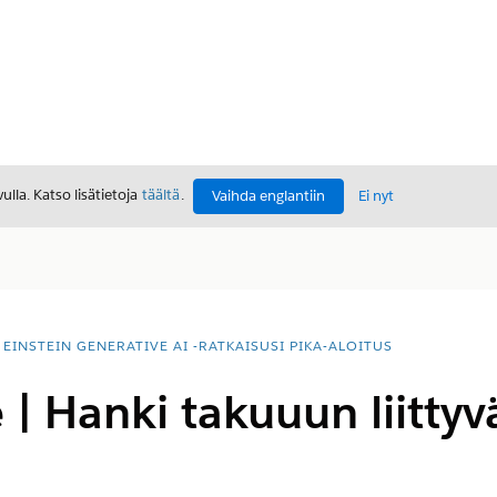
lla. Katso lisätietoja
täältä
.
Vaihda englantiin
Ei nyt
EINSTEIN GENERATIVE AI -RATKAISUSI PIKA-ALOITUS
| Hanki takuuun liittyv