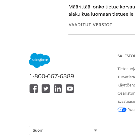
Määrittää, onko tietue korva
alakulkua luomaan tietueelle
VAADITUT VERSIOT
Käytettävissä: Lightning Experi
Käytettävissä:
Enterprise
Edition
Automotive -lisäosa tai jotka sis
SALESFO
Automotiven lisäosa toiminnon 
Tietosuoj
1-800-667-6389
TARVITTAVAT
Turvatied
Käyttöeh
Lisätietoja on kohdassa Agentt
Osallistu
Evästease
Toiminnon lisätiedot
You
API-nimi
Viitetyön tyyppi
Select Org
Suomi