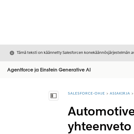
Sulje
Tämä teksti on käännetty Salesforcen konekäännösjärjestelmän avu
Agentforce ja Einstein Generative AI
SALESFORCE-OHJE
ASIAKIRJA
Olet tässä:
Näytä sisällysluettelo
Automotive 
yhteenveto