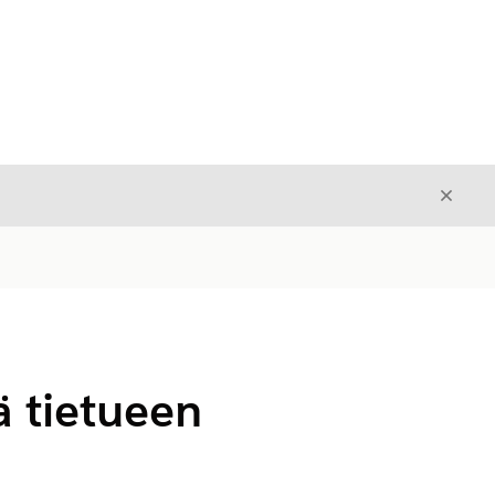
Sulje
Sulje
ä tietueen