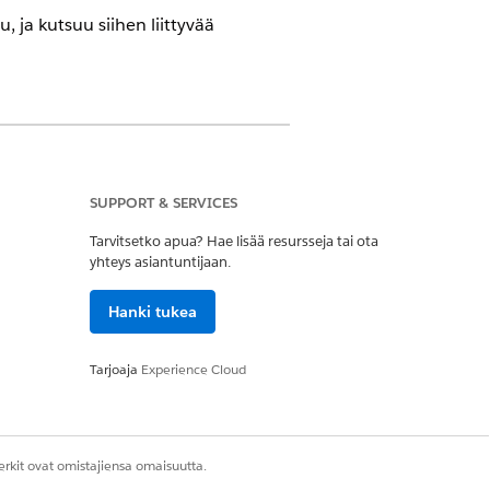
ja kutsuu siihen liittyvää
rsioissa, joissa on Agentforce for
sella käyttäjällä on Agentforce for
SUPPORT & SERVICES
Tarvitsetko apua? Hae lisää resursseja tai ota
yhteys asiantuntijaan.
Hanki tukea
Tarjoaja
Experience Cloud
Summary
rkit ovat omistajiensa omaisuutta.