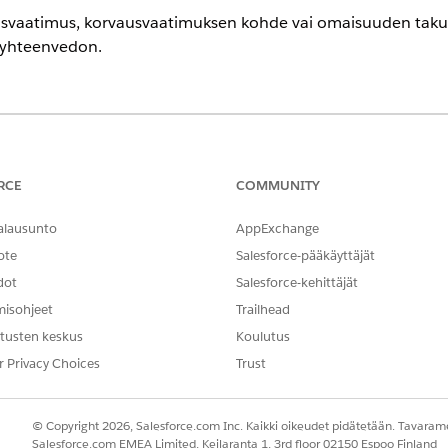
usvaatimus, korvausvaatimuksen kohde vai omaisuuden takuu, 
 yhteenvedon.
encessa
-,
Performance
Edition-,
Unlimited
Edition- ja
Developer
Edition -ve
ältyvät Agentforce 1 Automotive Edition -versioon. Vaatii, että jokai
RCE
COMMUNITY
käyttämiseksi.
alausunto
AppExchange
 KÄYTTÖOIKEUDET
ote
Salesforce-pääkäyttäjät
dot
Salesforce-kehittäjät
ien vakiotoimintojen
yleiset käyttöoikeudet
.
misohjeet
Trailhead
tusten keskus
Koulutus
r Privacy Choices
Trust
GetWarrantyRelatedRecord
Kulku
© Copyright 2026, Salesforce.com Inc. Kaikki oikeudet pidätetään. Tavarame
Salesforce.com EMEA Limited, Keilaranta 1, 3rd floor 02150 Espoo Finland