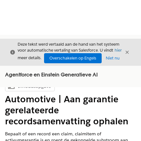
Deze tekst werd vertaald aan de hand van het systeem
voor automatische vertaling van Salesforce. U vindt
hier
Sluiten
Sluite
Sluiten
meer details.
Overschakelen op Engels
Niet nu
Agentforce en Einstein Generatieve AI
Inhoudsopgave
Inhoudsopgave weergeven
Automotive | Aan garantie
gerelateerde
recordsamenvatting ophalen
Bepaalt of een record een claim, claimitem of
activumgarantie is en roept de gekoppelde substroom aan