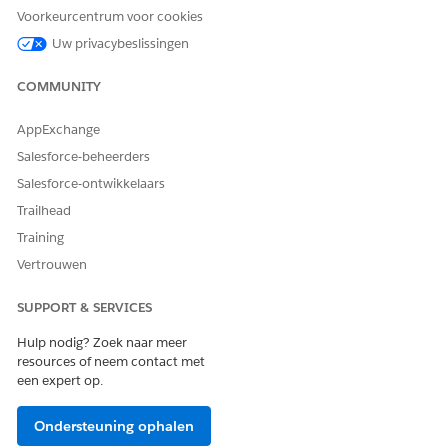
ummary
Voorkeurcentrum voor cookies
Type verwijzingsactie
Stroom
Uw privacybeslissingen
Voert deze actie een of meer
Ja
COMMUNITY
aanwijzingssjablonen uit?
AppExchange
Salesforce-beheerders
HEEFT DIT ARTIKEL UW PROBLEEM OPGELOST?
Salesforce-ontwikkelaars
Laat ons weten wat we kunnen doen om te verbeteren!
Trailhead
Training
Ja
Nee
Vertrouwen
SUPPORT & SERVICES
Hulp nodig? Zoek naar meer
resources of neem contact met
een expert op.
Ondersteuning ophalen