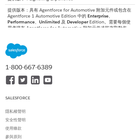
提供版本：具有 Agentforce for Automotive 附加元件或包含在
Agentforce 1 Automotive Edition 中的
Enterprise
、
Performance
、
Unlimited
及
Developer
Edition。需要每個使
用者擁有 Agentforce for Automotive 附加元件才能存取動作。
所需的使用者權限
請參閱標準工作人員動作的
一般使用者存取權
。
1-800-667-6389
動作詳細資料
API 名稱
GetWarrantyRelatedRecordS
ummary
SALESFORCE
參照動作類型
流程
此動作是否會執行一或多個提
是
隱私權聲明
示範本?
安全性聲明
使用條款
參與原則