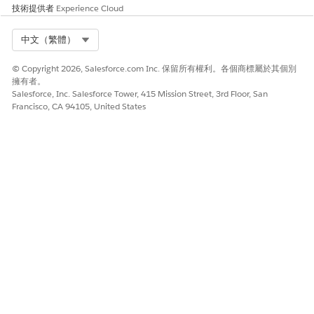
技術提供者
Experience Cloud
Select Org
中文（繁體）
© Copyright 2026, Salesforce.com Inc. 保留所有權利。各個商標屬於其個別
擁有者。
Salesforce, Inc. Salesforce Tower, 415 Mission Street, 3rd Floor, San
Francisco, CA 94105, United States