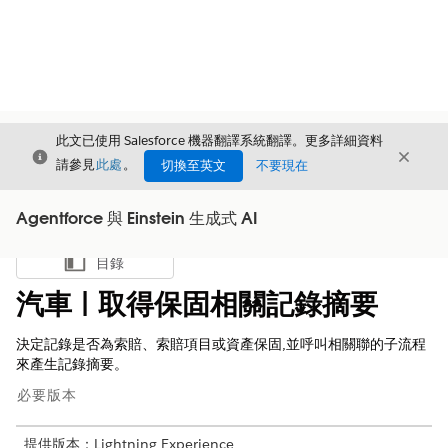
此文已使用 Salesforce 機器翻譯系統翻譯。更多詳細資料
結束
結束
結束
請參見
此處
。
切換至英文
不要現在
Agentforce 與 Einstein 生成式 AI
目錄
顯示目錄
汽車 | 取得保固相關記錄摘要
決定記錄是否為索賠、索賠項目或資產保固,並呼叫相關聯的子流程
來產生記錄摘要。
必要版本
提供版本：Lightning Experience