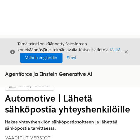
Tämä teksti on käännetty Salesforcen
konekäännösjärjestelmän avulla. Katso lisätietoja
täältä
.
Sulje
Sulje
Sulje
Vaihda englantiin
Ei nyt
Agentforce ja Einstein Generative AI
Sisällysluettelo
Näytä sisällysluettelo
Automotive | Lähetä
sähköpostia yhteyshenkilöille
Hakee yhteyshenkilön sähköpostiosoitteen ja lähettää
sähköpostia tarvittaessa.
VAADITUT VERSIOT