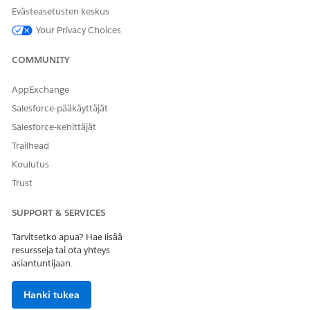
Evästeasetusten keskus
yhden tai useamman
kehotteen mallin?
Your Privacy Choices
COMMUNITY
RATKAISIKO TÄMÄ ARTIKKELI ONGELMASI?
AppExchange
Anna palautetta, jotta voimme kehittyä!
Salesforce-pääkäyttäjät
Salesforce-kehittäjät
Kyllä
Ei
Trailhead
Koulutus
Trust
SUPPORT & SERVICES
Tarvitsetko apua? Hae lisää
resursseja tai ota yhteys
asiantuntijaan.
Hanki tukea