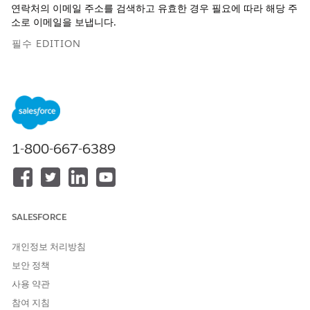
연락처의 이메일 주소를 검색하고 유효한 경우 필요에 따라 해당 주
소로 이메일을 보냅니다.
필수 EDITION
지원 제품: Lightning Experience
지원 제품: Agentforce for Automotive 추가 기능이 포함되거나
Agentforce 1 Automotive Edition에 포함된
Enterprise
,
Performance
,
Unlimited
및
Developer
Edition. 작업에 액세스
하려면 각 사용자에게 Agentforce for Automotive 추가 기능이
1-800-667-6389
있어야 합니다.
필요한 사용자 권한
표준 에이전트 작업에 대한
일반 사용자 액세스
를 참조하십시오.
SALESFORCE
개인정보 처리방침
작업 세부 사항
보안 정책
API 이름
SendEmailToContacts
사용 약관
참여 지침
참조 작업 유형
플로