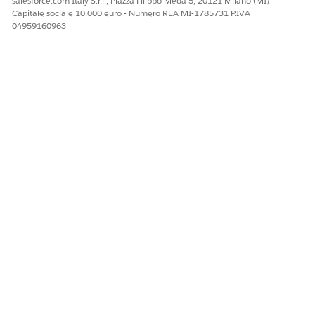
salesforce.com Italy S.r.l., Piazza Filippo Meda 5, 20121 Milano (MI)
Capitale sociale 10.000 euro - Numero REA MI-1785731 P.IVA
04959160963