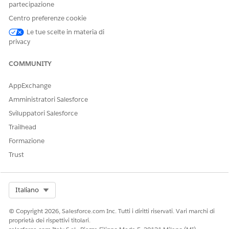
partecipazione
Tipo di azione di riferimento
Flusso
Centro preferenze cookie
Questa azione esegue uno o
No
Le tue scelte in materia di
più modelli di prompt?
privacy
COMMUNITY
QUESTO ARTICOLO HA RISOLTO IL PROBLEMA?
AppExchange
Facci sapere, così possiamo migliorare!
Amministratori Salesforce
Sviluppatori Salesforce
Sì
No
Trailhead
Formazione
Trust
Select Org
Italiano
© Copyright 2026, Salesforce.com Inc. Tutti i diritti riservati. Vari marchi di
proprietà dei rispettivi titolari.