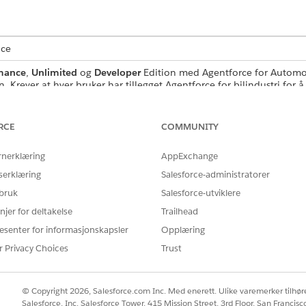
nce
mance
,
Unlimited
og
Developer
Edition med Agentforce for Automotiv
Krever at hver bruker har tillegget Agentforce for bilindustri for å 
RUKERTILLATELSE
RCE
COMMUNITY
tandard agenthandlinger
.
rnerklæring
AppExchange
serklæring
Salesforce-administratorer
 bruk
Salesforce-utviklere
SearchCustomerAccounts
njer for deltakelse
Trailhead
esenter for informasjonskapsler
Opplæring
Flyt
r Privacy Choices
Trust
er flere ledetekstmaler?
Nei
© Copyright 2026, Salesforce.com Inc. Med enerett. Ulike varemerker tilhøre
Salesforce, Inc. Salesforce Tower, 415 Mission Street, 3rd Floor, San Francis