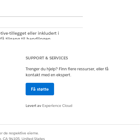
e-tillegget eller inkludert i
få tilgang til handlingen.
SUPPORT & SERVICES
Trenger du hjelp? Finn flere ressurser, eller få
kontakt med en ekspert.
Få støtte
Levert av
Experience Cloud
r de respektive eierne.
co, CA 94105, United States