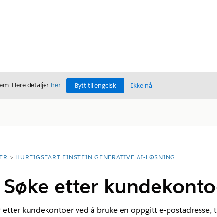
m. Flere detaljer
her
.
Bytt til engelsk
Ikke nå
ER
HURTIGSTART EINSTEIN GENERATIVE AI-LØSNING
 | Søke etter kundekonto
r etter kundekontoer ved å bruke en oppgitt e-postadresse,