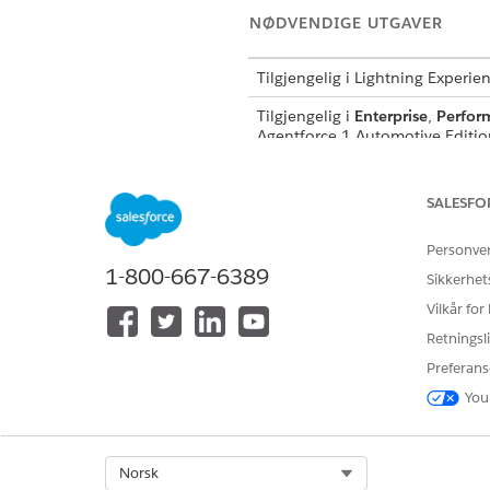
NØDVENDIGE UTGAVER
Tilgjengelig i Lightning Experie
Tilgjengelig i
Enterprise
,
Perfor
Agentforce 1 Automotive Edition. 
NØDVENDIG B
SALESFO
Se
Generell brukertilgang for s
Personve
1-800-667-6389
Sikkerhet
Handlingsdetaljer
Vilkår for
API-navn
Retningsli
Preferans
Referansehandlingstype
You
Utfører denne handlingen én ell
Select Org
Norsk