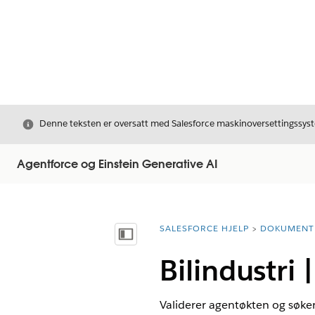
Avslutt
Denne teksten er oversatt med Salesforce maskinoversettingssyste
Agentforce og Einstein Generative AI
SALESFORCE HJELP
DOKUMENT
Du er her:
Vis innholdsfortegnelse
Bilindustri
Validerer agentøkten og søke