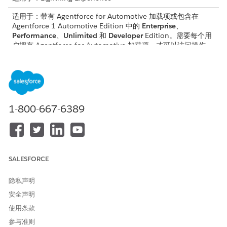
适用于：带有 Agentforce for Automotive 加载项或包含在
Agentforce 1 Automotive Edition 中的
Enterprise
、
Performance
、
Unlimited
和
Developer
Edition。需要每个用
户拥有 Agentforce for Automotive 加载项，才可以访问操作。
所需用户权限
请参阅标准客服人员操作的
通用用户访问权限
。
1-800-667-6389
操作详细信息
API 名称
SearchCustomerAccounts
引用操作类型
流程
SALESFORCE
此操作是否执行一个或多个提
否
隐私声明
示模板？
安全声明
使用条款
参与准则