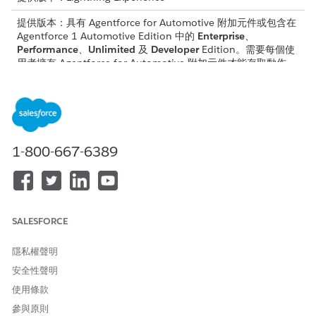
提供版本：具有 Agentforce for Automotive 附加元件或包含在
Agentforce 1 Automotive Edition 中的
Enterprise
、
Performance
、
Unlimited
及
Developer
Edition。需要每個使
用者擁有 Agentforce for Automotive 附加元件才能存取動作。
所需的使用者權限
請參閱標準工作人員動作的
一般使用者存取權
。
1-800-667-6389
動作詳細資料
API 名稱
SearchCustomerAccounts
參照動作類型
流程
SALESFORCE
此動作是否會執行一或多個提
否
隱私權聲明
示範本?
安全性聲明
使用條款
參與原則