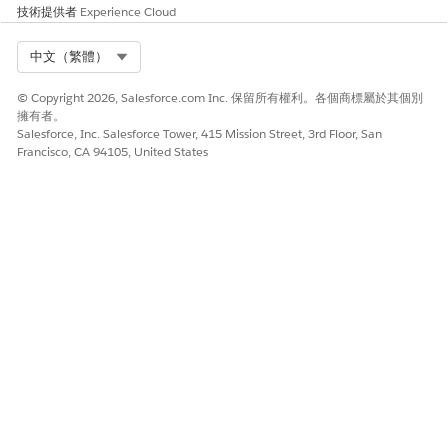
技術提供者
Experience Cloud
Select Org
中文（繁體）
© Copyright 2026, Salesforce.com Inc. 保留所有權利。各個商標屬於其個別
擁有者。
Salesforce, Inc. Salesforce Tower, 415 Mission Street, 3rd Floor, San
Francisco, CA 94105, United States