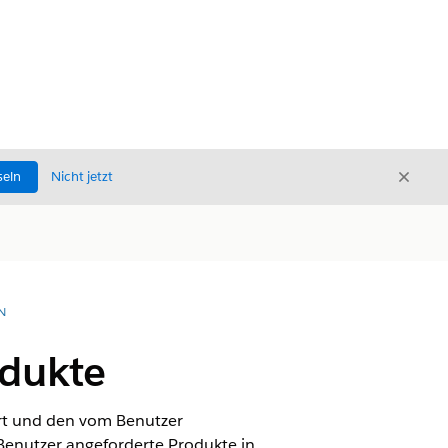
Schli
seln
Nicht jetzt
Schließ
N
odukte
rt und den vom Benutzer
 Benutzer angeforderte Produkte in