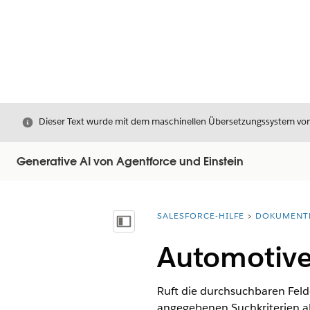
Schließen
Dieser Text wurde mit dem maschinellen Übersetzungssystem von S
Generative AI von Agentforce und Einstein
SALESFORCE-HILFE
DOKUMENT
Sie befinden sich hier:
Inhalt anzeigen
Automotive
Ruft die durchsuchbaren Fel
angegebenen Suchkriterien ab