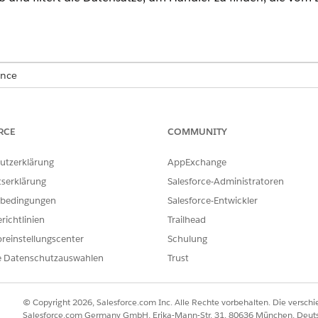
ence
rmance
,
Unlimited
und
Developer
Edition mit dem Add-On "Agentfo
 enthalten. Für den Zugriff auf die Aktion muss jeder Benutzer üb
RCE
COMMUNITY
NUTZERBERECHTIGUNGEN
utzerklärung
AppExchange
tserklärung
Salesforce-Administratoren
inden Sie unter
Allgemeiner Benutzerzugriff für Standardagentenak
bedingungen
Salesforce-Entwickler
richtlinien
Trailhead
reinstellungscenter
Schulung
SrchDealForProdts
e Datenschutzauswahlen
Trust
Flow
© Copyright 2026, Salesforce.com Inc. Alle Rechte vorbehalten. Die versch
ehrere Aufforderungsvorlagen aus?
Ja
Salesforce.com Germany GmbH, Erika-Mann-Str. 31, 80636 München, Deut