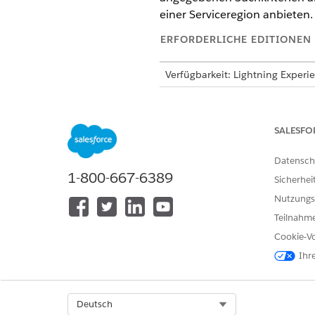
einer Serviceregion anbieten.
ERFORDERLICHE EDITIONEN
Verfügbarkeit: Lightning Experi
Verfügbarkeit:
Enterprise
,
Perfo
Agentforce 1 Automotive Edition
Automotive" verfügen.
SALESFO
ERFORDERLICHE BE
Datensch
1-800-667-6389
Sicherhei
Entsprechende Informationen f
Nutzungs
Teilnahme
Aktionsdetails
Cookie-Vo
API-Name
Ihr
Referenzaktionstyp
Führt diese Aktion eine oder m
Select Org
Deutsch