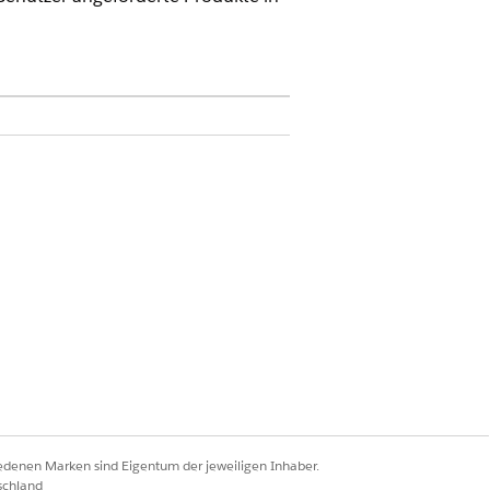
rce für Automotive" oder in der
er das Add-On "Agentforce für
tionen
.
iedenen Marken sind Eigentum der jeweiligen Inhaber.
schland