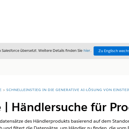
alesforce übersetzt. Weitere Details finden Sie
hier
.
Zu Englisch wech
E
SCHNELLEINSTIEG IN DIE GENERATIVE AI-LÖSUNG VON EINSTEI
 | Händlersuche für Pr
ddatensätze des Händlerprodukts basierend auf dem Stando
 und filtert die Datensätze, um Händler zu finden, die vom