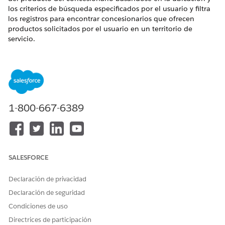
los criterios de búsqueda especificados por el usuario y filtra
los registros para encontrar concesionarios que ofrecen
productos solicitados por el usuario en un territorio de
servicio.
EDICIONES NECESARIAS
Disponible en: Lightning Experience
Disponible en:
Enterprise
Edition,
Performance Edition
,
Unlimited Edition
y
Developer Edition
con el complemento
1-800-667-6389
Agentforce for Automotive Edition o incluido en Agentforce
1 Automotive Edition. Requiere que cada usuario tenga el
complemento Agentforce for Automotive para acceder a la
acción.
SALESFORCE
PERMISOS DE USUARIO
NECESARIOS
Declaración de privacidad
Consulte Acceso de
usuario común para acciones de
Declaración de seguridad
agente estándar
.
Condiciones de uso
Directrices de participación