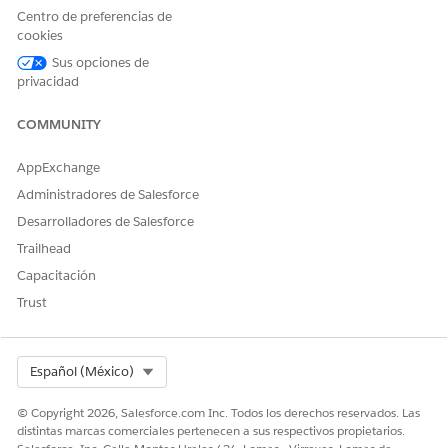
Detalles de acción
Centro de preferencias de
cookies
Nombre de API
SrchDealForProdts
Sus opciones de
Tipo de acción de referencia
Flujo
privacidad
¿Ejecuta esta acción una o
Sí
COMMUNITY
más plantillas de
solicitudes?
AppExchange
Administradores de Salesforce
Desarrolladores de Salesforce
¿RESOLVIÓ ESTE ARTÍCULO SU PROBLEMA?
Trailhead
¡Háganos saber cómo podemos mejorar!
Capacitación
Trust
Sí
No
Select Org
Español (México)
© Copyright 2026, Salesforce.com Inc. Todos los derechos reservados. Las
distintas marcas comerciales pertenecen a sus respectivos propietarios.