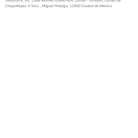
Salesforce, Inc. Calle Montes Urales 424, Lomas - Virreyes, Lomas de
Chapultepec V Secc., Miguel Hidalgo, 11000 Ciudad de México