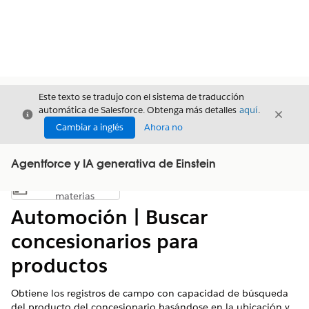
Este texto se tradujo con el sistema de traducción
automática de Salesforce. Obtenga más detalles
aquí
.
Cerrar
Cerrar
Cerrar
Cambiar a inglés
Ahora no
Agentforce y IA generativa de Einstein
Índice de
Mostrar índice de materias
materias
Automoción | Buscar
concesionarios para
productos
Obtiene los registros de campo con capacidad de búsqueda
del producto del concesionario basándose en la ubicación y