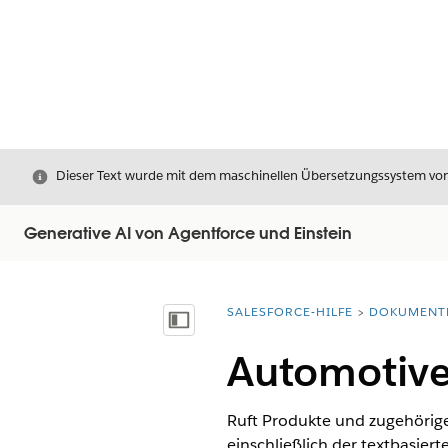
Schließen
Dieser Text wurde mit dem maschinellen Übersetzungssystem von S
Generative AI von Agentforce und Einstein
SALESFORCE-HILFE
DOKUMENT
Sie befinden sich hier:
Inhalt anzeigen
Automotive 
Ruft Produkte und zugehörige
einschließlich der textbasie