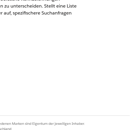
 unterscheiden. Stellt eine Liste
r auf, spezifischere Suchanfragen
rce für Automotive" oder in der
er das Add-On "Agentforce für
tionen
.
iedenen Marken sind Eigentum der jeweiligen Inhaber.
schland