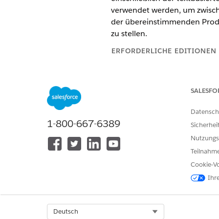
verwendet werden, um zwisch
der übereinstimmenden Produkt
zu stellen.
ERFORDERLICHE EDITIONEN
Verfügbarkeit: Lightning Experi
SALESFO
Verfügbarkeit:
Enterprise
,
Perfo
Agentforce 1 Automotive Edition
Automotive" verfügen.
Datensch
1-800-667-6389
Sicherhei
ERFORDERLICHE BE
Nutzungs
Entsprechende Informationen f
Teilnahme
Cookie-Vo
Aktionsdetails
Ihr
API-Name
Select Org
Deutsch
Referenzaktionstyp