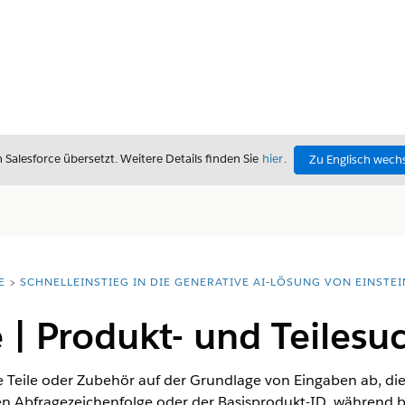
alesforce übersetzt. Weitere Details finden Sie
hier
.
Zu Englisch wech
E
SCHNELLEINSTIEG IN DIE GENERATIVE AI-LÖSUNG VON EINSTEI
| Produkt- und Teilesu
 Teile oder Zubehör auf der Grundlage von Eingaben ab, die
rten Abfragezeichenfolge oder der Basisprodukt-ID, währen