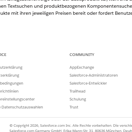
en Textsuchen und produktbezogenen Komponentensuchen zu
e mit ihren jeweiligen Preisen bereit oder fordert Benutze
ence
RCE
COMMUNITY
rmance
,
Unlimited
und
Developer
Edition mit dem Add-On "Agentfo
 enthalten. Für den Zugriff auf die Aktion muss jeder Benutzer üb
utzerklärung
AppExchange
tserklärung
Salesforce-Administratoren
NUTZERBERECHTIGUNGEN
bedingungen
Salesforce-Entwickler
inden Sie unter
Allgemeiner Benutzerzugriff für Standardagentenak
richtlinien
Trailhead
reinstellungscenter
Schulung
e Datenschutzauswahlen
Trust
SrchPrdctAndParts
© Copyright 2026, Salesforce.com Inc. Alle Rechte vorbehalten. Die versch
Salesforce.com Germany GmbH, Erika-Mann-Str. 31, 80636 München, Deut
Flow